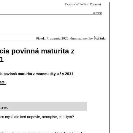
Za poslednú hodinu: 57 meraní
inzercia
Piatok, 7. augusta 2026, dnes má meniny
Štefánia
cia povinná maturita z
31
a povinná maturita z matematiky, až v 2031
ateľ
.
:31:05
eco mysli ale ked nepovie, nenapise, co s tym?