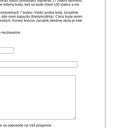
esnicky odbor, potrebujes najmenej 17 ziakov denneho
ine kriteria budu, ked sa bude hlasit 100 ziakov a ine
nezmyselnych 7 bodov. Vsetci urobia testy, zoradime
, kde mam kapacitu (triedy/ucitelia). Ciara bude jeden
bodoch. Koniec koncov zaciatok strednej skoly je este
ko nezmyselne.
cie na odpovede na Váš príspevok.