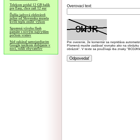
Telekom pridal 12 GB balík
Overovací text:
pre Easy, chce zaň 12 eur
Ďalšia jadrová elektráreň
južne od Slovenska musela
kvôli teplu znížiť výkon
Spustená výroba flash
pamäte s novým najvyšším
počtom vrstiev
Súd zakázal samojazdiacim
Pre overenie, že komentár sa nepridáva automatizov
Google taxíkom dobíjanie v
Písmená musíte zadávať rovnako ako na obrázku veľk
noci, rušili obyvateľov
obrázok". V texte sa používajú iba znaky "BC