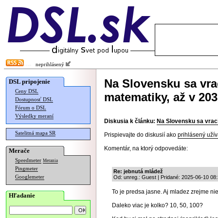
neprihlásený
Na Slovensku sa vra
DSL pripojenie
Ceny DSL
matematiky, až v 20
Dostupnosť DSL
Fórum o DSL
Výsledky meraní
Diskusia k článku:
Na Slovensku sa vraci
Satelitná mapa SR
Prispievajte do diskusií ako
prihlásený užív
Komentár, na ktorý odpovedáte:
Merače
Speedmeter
Merania
Pingmeter
Re: jebnutá mládež
Googlemeter
Od: unreg.: Guest | Pridané: 2025-06-10 08
To je predsa jasne. Aj mladez zrejme ni
Hľadanie
Daleko viac je kolko? 10, 50, 100?