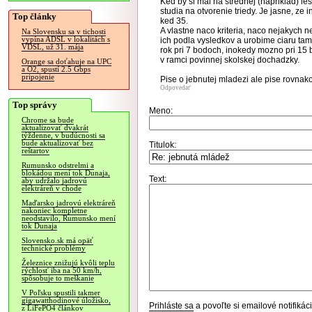
Ked by si mal na strednej (napriklad) l
studia na otvorenie triedy. Je jasne, ze 
Top články
ked 35.
A vlastne naco kriteria, naco nejakych 
Na Slovensku sa v tichosti
vypína ADSL v lokalitách s
ich podla vysledkov a urobime ciaru tam
VDSL, už 31. mája
rok pri 7 bodoch, inokedy mozno pri 15 
v ramci povinnej skolskej dochadzky.
Orange sa doťahuje na UPC
a O2, spustí 2.5 Gbps
pripojenie
Pise o jebnutej mladezi ale pise rovna
Odpovedať
Top správy
Meno:
Chrome sa bude
aktualizovať dvakrát
týždenne, v budúcnosti sa
bude aktualizovať bez
Titulok:
reštartov
Rumunsko odstrelmi a
blokádou mení tok Dunaja,
Text:
aby udržalo jadrovú
elektráreň v chode
Maďarsko jadrovú elektráreň
nakoniec kompletne
neodstavilo, Rumunsko mení
tok Dunaja
Slovensko.sk má opäť
technické problémy
Železnice znižujú kvôli teplu
rýchlosť iba na 50 km/h,
spôsobuje to meškanie
V Poľsku spustili takmer
gigawatthodinové úložisko,
Prihláste sa
a povoľte si emailové notifiká
z LiFePO4 článkov