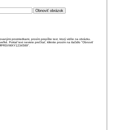
anými prostriedkami, prosím prepíšte text, ktorý vidíte na obrázku.
é. Pokiaľ text neviete prečítať, kliknite prosím na tlačidlo "Obnoviť
DJKMPRSVWXY1234589".