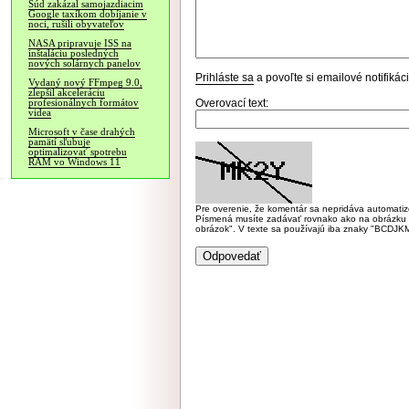
Súd zakázal samojazdiacim
Google taxíkom dobíjanie v
noci, rušili obyvateľov
NASA pripravuje ISS na
inštaláciu posledných
nových solárnych panelov
Prihláste sa
a povoľte si emailové notifiká
Vydaný nový FFmpeg 9.0,
zlepšil akceleráciu
Overovací text:
profesionálnych formátov
videa
Microsoft v čase drahých
pamätí sľubuje
optimalizovať spotrebu
RAM vo Windows 11
Pre overenie, že komentár sa nepridáva automatizov
Písmená musíte zadávať rovnako ako na obrázku veľk
obrázok". V texte sa používajú iba znaky "BC