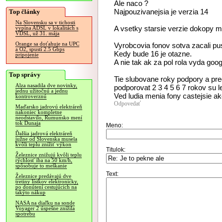
Ale naco ?
Najpouzivanejsia je verzia 14
Top články
Na Slovensku sa v tichosti
A vsetky starsie verzie dokopy m
vypína ADSL v lokalitách s
VDSL, už 31. mája
Orange sa doťahuje na UPC
Vyrobcovia fonov sotva zacali pu
a O2, spustí 2.5 Gbps
Kedy bude 16 je otazne.
pripojenie
A nie tak ak za pol rola vyda goog
Top správy
Tie slubovane roky podpory a pre
Alza nasadila dve novinky,
podporovat 2 3 4 5 6 7 rokov su l
jednu užitočnú a jednu
Ved ludia menia fony castejsie a
kontroverznú
Odpovedať
Maďarsko jadrovú elektráreň
nakoniec kompletne
neodstavilo, Rumunsko mení
tok Dunaja
Meno:
Ďalšia jadrová elektráreň
južne od Slovenska musela
kvôli teplu znížiť výkon
Titulok:
Železnice znižujú kvôli teplu
rýchlosť iba na 50 km/h,
spôsobuje to meškanie
Text:
Železnice predávajú dve
tretiny lístkov elektronicky,
po donútení cestujúcich na
takýto nákup
NASA na diaľku na sonde
Voyager 2 úspešne znížila
spotrebu