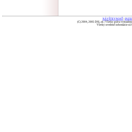
NÁVŠTEVNOSŤ
|
INZE
(C) 2004, 2005 DSL.sk | Všetky práva vyhradené
Všetky uvedené informácie sú b