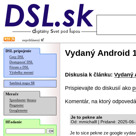
neprihlásený
Vydaný Android 1
DSL pripojenie
Ceny DSL
Dostupnosť DSL
Fórum o DSL
Výsledky meraní
Diskusia k článku:
Vydaný 
Satelitná mapa SR
Prispievajte do diskusií ako
p
Merače
Komentár, na ktorý odpovedá
Speedmeter
Merania
Pingmeter
Googlemeter
Je to pekne ale
Hľadanie
Od: mmichalll | Pridané: 2025-06
Je to sice pekne ze google vydav