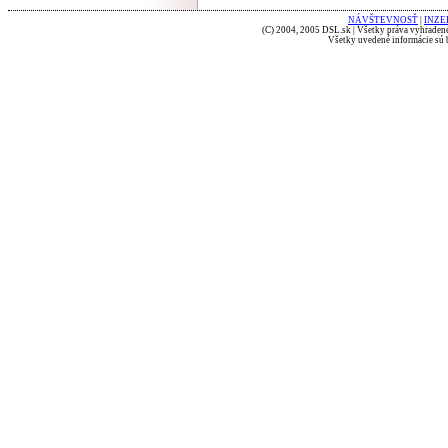
NÁVŠTEVNOSŤ
|
INZE
(C) 2004, 2005 DSL.sk | Všetky práva vyhradené
Všetky uvedené informácie sú b