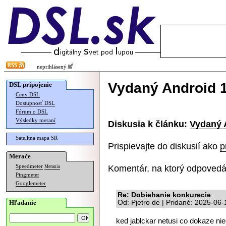
neprihlásený
Vydaný Android 1
DSL pripojenie
Ceny DSL
Dostupnosť DSL
Fórum o DSL
Výsledky meraní
Diskusia k článku:
Vydaný 
Satelitná mapa SR
Prispievajte do diskusií ako
p
Merače
Komentár, na ktorý odpovedá
Speedmeter
Merania
Pingmeter
Googlemeter
Re: Dobiehanie konkurecie
Hľadanie
Od: Pjetro de | Pridané: 2025-06-
ked jablckar netusi co dokaze nie