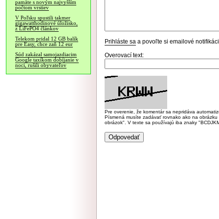
pamäte s novým najvyšším
počtom vrstiev
V Poľsku spustili takmer
gigawatthodinové úložisko,
z LiFePO4 článkov
Telekom pridal 12 GB balík
Prihláste sa
a povoľte si emailové notifiká
pre Easy, chce zaň 12 eur
Súd zakázal samojazdiacim
Overovací text:
Google taxíkom dobíjanie v
noci, rušili obyvateľov
Pre overenie, že komentár sa nepridáva automatizov
Písmená musíte zadávať rovnako ako na obrázku veľk
obrázok". V texte sa používajú iba znaky "BC