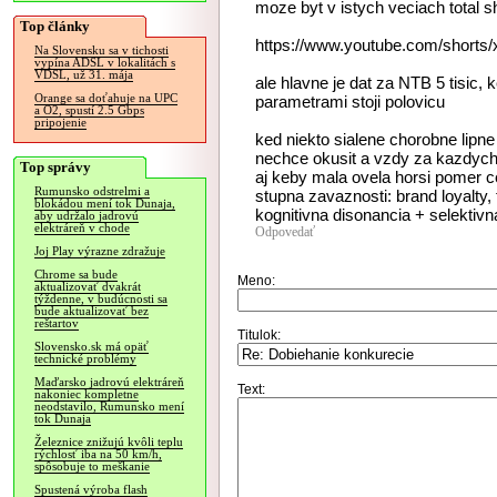
moze byt v istych veciach total sh
Top články
https://www.youtube.com/shorts
Na Slovensku sa v tichosti
vypína ADSL v lokalitách s
VDSL, už 31. mája
ale hlavne je dat za NTB 5 tisic
Orange sa doťahuje na UPC
parametrami stoji polovicu
a O2, spustí 2.5 Gbps
pripojenie
ked niekto sialene chorobne lipne
nechce okusit a vzdy za kazdych o
Top správy
aj keby mala ovela horsi pomer ce
Rumunsko odstrelmi a
stupna zavaznosti: brand loyalty
blokádou mení tok Dunaja,
kognitivna disonancia + selektiv
aby udržalo jadrovú
elektráreň v chode
Odpovedať
Joj Play výrazne zdražuje
Chrome sa bude
Meno:
aktualizovať dvakrát
týždenne, v budúcnosti sa
bude aktualizovať bez
reštartov
Titulok:
Slovensko.sk má opäť
technické problémy
Maďarsko jadrovú elektráreň
Text:
nakoniec kompletne
neodstavilo, Rumunsko mení
tok Dunaja
Železnice znižujú kvôli teplu
rýchlosť iba na 50 km/h,
spôsobuje to meškanie
Spustená výroba flash