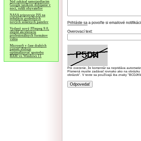
Súd zakázal samojazdiacim
Google taxíkom dobíjanie v
noci, rušili obyvateľov
NASA pripravuje ISS na
inštaláciu posledných
nových solárnych panelov
Prihláste sa
a povoľte si emailové notifiká
Vydaný nový FFmpeg 9.0,
Overovací text:
zlepšil akceleráciu
profesionálnych formátov
videa
Microsoft v čase drahých
pamätí sľubuje
optimalizovať spotrebu
RAM vo Windows 11
Pre overenie, že komentár sa nepridáva automatizov
Písmená musíte zadávať rovnako ako na obrázku veľk
obrázok". V texte sa používajú iba znaky "BC