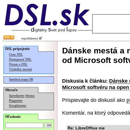
neprihlásený
Dánske mestá a m
DSL pripojenie
Ceny DSL
od Microsoft sof
Dostupnosť DSL
Fórum o DSL
Výsledky meraní
Satelitná mapa SR
Diskusia k článku:
Dánske 
Microsoft softvéru na open
Merače
Speedmeter
Merania
Prispievajte do diskusií ako
p
Pingmeter
Googlemeter
Komentár, na ktorý odpovedá
Hľadanie
Re: LibreOffice nie