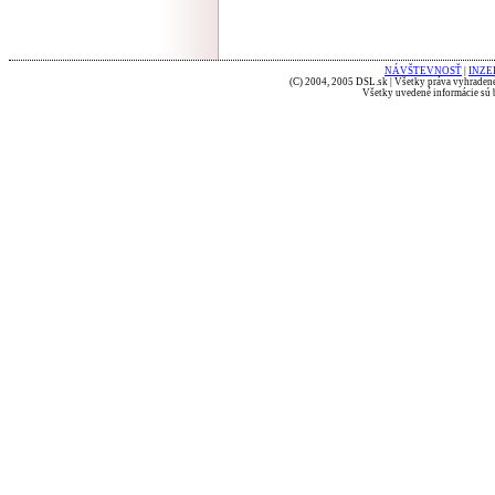
NÁVŠTEVNOSŤ
|
INZE
(C) 2004, 2005 DSL.sk | Všetky práva vyhradené
Všetky uvedené informácie sú b