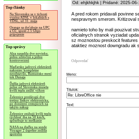
Od: ehjkhkjhk | Pridané: 2025-06
Top články
A pred rokom pridavali povinne se
Na Slovensku sa v tichosti
vypína ADSL v lokalitách s
nespravnym smerom. Kritizoval som
VDSL, už 31. mája
Orange sa doťahuje na UPC
namieto toho by mali pouzivat st
a O2, spustí 2.5 Gbps
oficialnych stranok vyziadat upda
pripojenie
sz moznostou preskocit features u
ataktiez moznost downgradu ak sa
Top správy
Alza nasadila dve novinky,
jednu užitočnú a jednu
kontroverznú
Odpovedať
Maďarsko jadrovú elektráreň
nakoniec kompletne
neodstavilo, Rumunsko mení
Meno:
tok Dunaja
Ďalšia jadrová elektráreň
južne od Slovenska musela
Titulok:
kvôli teplu znížiť výkon
Železnice predávajú dve
tretiny lístkov elektronicky,
po donútení cestujúcich na
Text:
takýto nákup
Železnice znižujú kvôli teplu
rýchlosť iba na 50 km/h,
spôsobuje to meškanie
NASA na diaľku na sonde
Voyager 2 úspešne znížila
spotrebu