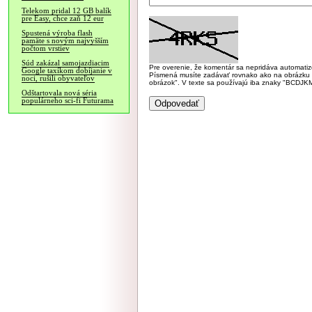
Telekom pridal 12 GB balík
pre Easy, chce zaň 12 eur
Spustená výroba flash
pamäte s novým najvyšším
počtom vrstiev
Súd zakázal samojazdiacim
Pre overenie, že komentár sa nepridáva automatizov
Google taxíkom dobíjanie v
Písmená musíte zadávať rovnako ako na obrázku veľk
noci, rušili obyvateľov
obrázok". V texte sa používajú iba znaky "BC
Odštartovala nová séria
populárneho sci-fi Futurama