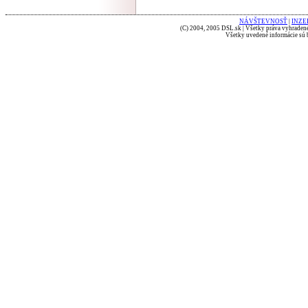
NÁVŠTEVNOSŤ
|
INZE
(C) 2004, 2005 DSL.sk | Všetky práva vyhradené
Všetky uvedené informácie sú b