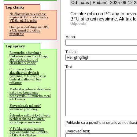
Od: aaas | Pridané: 2025-06-12 2
Top články
Co take robia na PC aby to nevede
Na Slovensku sa v tichosti
vypína ADSL v lokalitách s
BFU si to ani nevsimne. Ak tak le
VDSL, už 31. mája
Odpovedať
Orange sa doťahuje na UPC
a O2, spustí 2.5 Gbps
pripojenie
Meno:
Top správy
Titulok:
Rumunsko odstrelmi a
blokádou mení tok Dunaja,
aby udržalo jadrovú
elektráreň v chode
Text:
Chrome sa bude
aktualizovať dvakrát
týždenne, v budúcnosti sa
bude aktualizovať bez
reštartov
Maďarsko jadrovú elektráreň
nakoniec kompletne
neodstavilo, Rumunsko mení
tok Dunaja
Slovensko.sk má opäť
technické problémy
Železnice znižujú kvôli teplu
rýchlosť iba na 50 km/h,
spôsobuje to meškanie
Prihláste sa
a povoľte si emailové notifiká
V Poľsku spustili takmer
Overovací text:
gigawatthodinové úložisko,
z LiFePO4 článkov