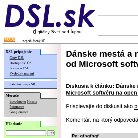
neprihlásený
Dánske mestá a m
DSL pripojenie
Ceny DSL
od Microsoft sof
Dostupnosť DSL
Fórum o DSL
Výsledky meraní
Satelitná mapa SR
Diskusia k článku:
Dánske 
Microsoft softvéru na open
Merače
Speedmeter
Merania
Prispievajte do diskusií ako
p
Pingmeter
Googlemeter
Komentár, na ktorý odpovedá
Hľadanie
Re: gfhgfhgf