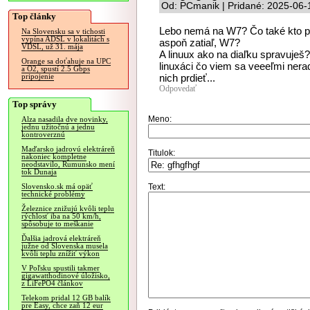
Od: PCmanik | Pridané: 2025-06-
Top články
Lebo nemá na W7? Čo také kto pot
Na Slovensku sa v tichosti
vypína ADSL v lokalitách s
aspoň zatiaľ, W7?
VDSL, už 31. mája
A linuux ako na diaľku spravuješ?
Orange sa doťahuje na UPC
linuxáci čo viem sa veeeľmi nerad
a O2, spustí 2.5 Gbps
nich prdieť...
pripojenie
Odpovedať
Top správy
Meno:
Alza nasadila dve novinky,
jednu užitočnú a jednu
kontroverznú
Maďarsko jadrovú elektráreň
Titulok:
nakoniec kompletne
neodstavilo, Rumunsko mení
tok Dunaja
Text:
Slovensko.sk má opäť
technické problémy
Železnice znižujú kvôli teplu
rýchlosť iba na 50 km/h,
spôsobuje to meškanie
Ďalšia jadrová elektráreň
južne od Slovenska musela
kvôli teplu znížiť výkon
V Poľsku spustili takmer
gigawatthodinové úložisko,
z LiFePO4 článkov
Telekom pridal 12 GB balík
pre Easy, chce zaň 12 eur