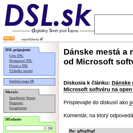
neprihlásený
Dánske mestá a m
DSL pripojenie
Ceny DSL
od Microsoft sof
Dostupnosť DSL
Fórum o DSL
Výsledky meraní
Satelitná mapa SR
Diskusia k článku:
Dánske 
Microsoft softvéru na open
Merače
Speedmeter
Merania
Prispievajte do diskusií ako
p
Pingmeter
Googlemeter
Komentár, na ktorý odpovedá
Hľadanie
Re: gfhgfhgf