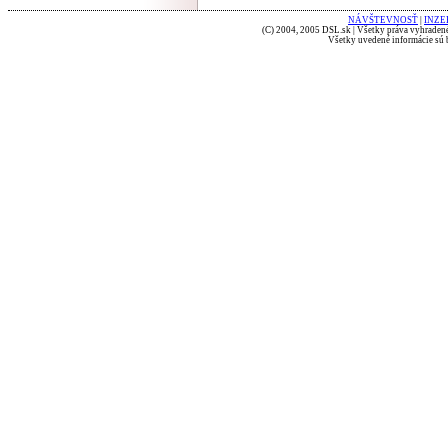
NÁVŠTEVNOSŤ
|
INZE
(C) 2004, 2005 DSL.sk | Všetky práva vyhradené
Všetky uvedené informácie sú b