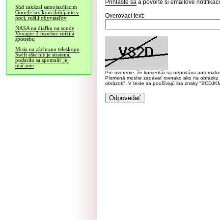
Prihláste sa
a povoľte si emailové notifiká
Súd zakázal samojazdiacim
Google taxíkom dobíjanie v
Overovací text:
noci, rušili obyvateľov
NASA na diaľku na sonde
Voyager 2 úspešne znížila
spotrebu
Misia na záchranu teleskopu
Swift ešte nie je stratená,
podarilo sa spomaliť jej
otáčanie
Pre overenie, že komentár sa nepridáva automatizov
Písmená musíte zadávať rovnako ako na obrázku veľk
obrázok". V texte sa používajú iba znaky "BC