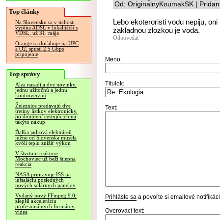
Od: OriginalnyKoumakSK | Pridan
Top články
Lebo ekoteroristi vodu nepiju, oni 
Na Slovensku sa v tichosti
vypína ADSL v lokalitách s
zakladnou zlozkou je voda.
VDSL, už 31. mája
Odpovedať
Orange sa doťahuje na UPC
a O2, spustí 2.5 Gbps
pripojenie
Meno:
Top správy
Titulok:
Alza nasadila dve novinky,
jednu užitočnú a jednu
kontroverznú
Železnice predávajú dve
Text:
tretiny lístkov elektronicky,
po donútení cestujúcich na
takýto nákup
Ďalšia jadrová elektráreň
južne od Slovenska musela
kvôli teplu znížiť výkon
V štvrtom reaktore
Mochoviec už beží štiepna
reakcia
NASA pripravuje ISS na
inštaláciu posledných
nových solárnych panelov
Vydaný nový FFmpeg 9.0,
Prihláste sa
a povoľte si emailové notifiká
zlepšil akceleráciu
profesionálnych formátov
Overovací text:
videa