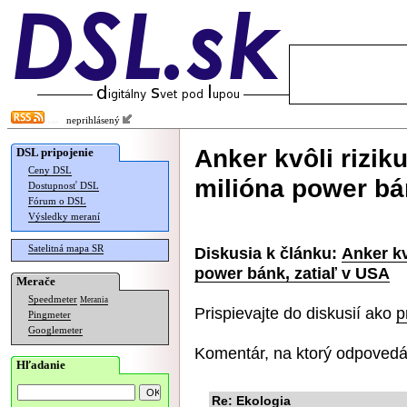
neprihlásený
Anker kvôli rizik
DSL pripojenie
Ceny DSL
milióna power bá
Dostupnosť DSL
Fórum o DSL
Výsledky meraní
Satelitná mapa SR
Diskusia k článku:
Anker kv
power bánk, zatiaľ v USA
Merače
Speedmeter
Merania
Prispievajte do diskusií ako
p
Pingmeter
Googlemeter
Komentár, na ktorý odpovedá
Hľadanie
Re: Ekologia