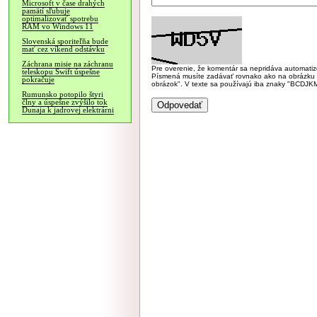
Microsoft v čase drahých
pamätí sľubuje
optimalizovať spotrebu
RAM vo Windows 11
Slovenská sporiteľňa bude
mať cez víkend odstávku
Záchrana misie na záchranu
Pre overenie, že komentár sa nepridáva automatizov
teleskopu Swift úspešne
Písmená musíte zadávať rovnako ako na obrázku veľk
pokračuje
obrázok". V texte sa používajú iba znaky "BC
Rumunsko potopilo štyri
člny a úspešne zvýšilo tok
Dunaja k jadrovej elektrárni