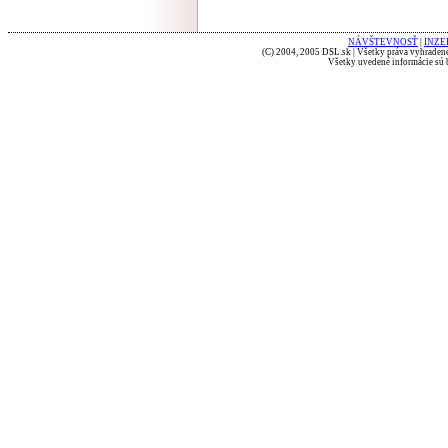
NÁVŠTEVNOSŤ
|
INZE
(C) 2004, 2005 DSL.sk | Všetky práva vyhradené
Všetky uvedené informácie sú b