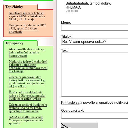
Buhahahahah, ten bol dobrý.
Top články
RFLMAO.
Odpovedať
Na Slovensku sa v tichosti
vypína ADSL v lokalitách s
VDSL, už 31. mája
Meno:
Orange sa doťahuje na UPC
a O2, spustí 2.5 Gbps
pripojenie
Titulok:
Top správy
Alza nasadila dve novinky,
Text:
jednu užitočnú a jednu
kontroverznú
Maďarsko jadrovú elektráreň
nakoniec kompletne
neodstavilo, Rumunsko mení
tok Dunaja
Železnice predávajú dve
tretiny lístkov elektronicky,
po donútení cestujúcich na
takýto nákup
Ďalšia jadrová elektráreň
južne od Slovenska musela
kvôli teplu znížiť výkon
Prihláste sa
a povoľte si emailové notifiká
Železnice znižujú kvôli teplu
rýchlosť iba na 50 km/h,
Overovací text:
spôsobuje to meškanie
NASA na diaľku na sonde
Voyager 2 úspešne znížila
spotrebu