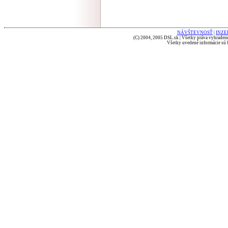
NÁVŠTEVNOSŤ
|
INZE
(C) 2004, 2005 DSL.sk | Všetky práva vyhradené
Všetky uvedené informácie sú b