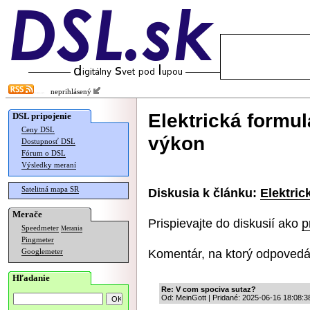
neprihlásený
Elektrická formu
DSL pripojenie
Ceny DSL
výkon
Dostupnosť DSL
Fórum o DSL
Výsledky meraní
Satelitná mapa SR
Diskusia k článku:
Elektric
Merače
Prispievajte do diskusií ako
p
Speedmeter
Merania
Pingmeter
Komentár, na ktorý odpovedá
Googlemeter
Hľadanie
Re: V com spociva sutaz?
Od: MeinGott | Pridané: 2025-06-16 18:08:3