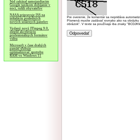
Súd zakázal samojazdiacim
Google taxíkom dobíjanie v
noci, rušili obyvateľov
NASA pripravuje ISS na
Pre overenie, že komentár sa nepridáva automatizov
inštaláciu posledných
Písmená musíte zadávať rovnako ako na obrázku veľk
nových solárnych panelov
obrázok". V texte sa používajú iba znaky "BC
Vydaný nový FFmpeg 9.0,
zlepšil akceleráciu
profesionálnych formátov
videa
Microsoft v čase drahých
pamätí sľubuje
optimalizovať spotrebu
RAM vo Windows 11