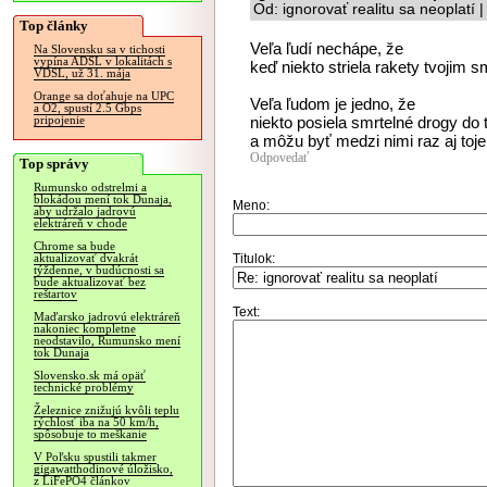
Od: ignorovať realitu sa neoplatí
Top články
Veľa ľudí nechápe, že
Na Slovensku sa v tichosti
vypína ADSL v lokalitách s
keď niekto striela rakety tvojim sm
VDSL, už 31. mája
Orange sa doťahuje na UPC
Veľa ľudom je jedno, že
a O2, spustí 2.5 Gbps
niekto posiela smrtelné drogy do t
pripojenie
a môžu byť medzi nimi raz aj toje 
Odpovedať
Top správy
Rumunsko odstrelmi a
blokádou mení tok Dunaja,
Meno:
aby udržalo jadrovú
elektráreň v chode
Chrome sa bude
Titulok:
aktualizovať dvakrát
týždenne, v budúcnosti sa
bude aktualizovať bez
reštartov
Text:
Maďarsko jadrovú elektráreň
nakoniec kompletne
neodstavilo, Rumunsko mení
tok Dunaja
Slovensko.sk má opäť
technické problémy
Železnice znižujú kvôli teplu
rýchlosť iba na 50 km/h,
spôsobuje to meškanie
V Poľsku spustili takmer
gigawatthodinové úložisko,
z LiFePO4 článkov