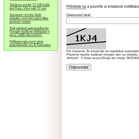
Telekom pridal 12 GB balík
Prihláste sa
a povoľte si emailové notifiká
pre Easy, chce zaň 12 eur
Spustená výroba flash
Overovací text:
pamäte s novým najvyšším
počtom vrstiev
Súd zakázal samojazdiacim
Google taxíkom dobíjanie v
noci, rušili obyvateľov
Odštartovala nová séria
populárneho sci-fi Futurama
Pre overenie, že komentár sa nepridáva automatizov
Písmená musíte zadávať rovnako ako na obrázku veľk
obrázok". V texte sa používajú iba znaky "BC