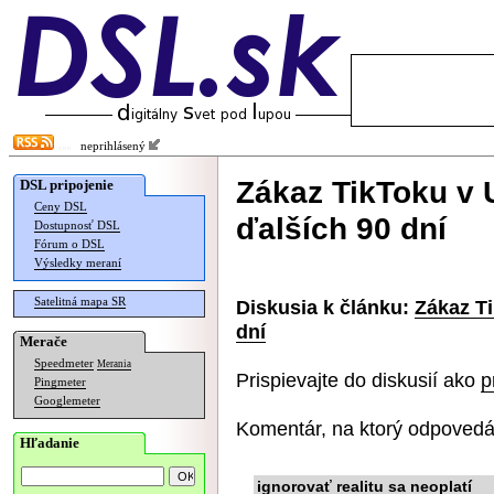
neprihlásený
Zákaz TikToku v
DSL pripojenie
Ceny DSL
ďalších 90 dní
Dostupnosť DSL
Fórum o DSL
Výsledky meraní
Satelitná mapa SR
Diskusia k článku:
Zákaz T
dní
Merače
Speedmeter
Merania
Prispievajte do diskusií ako
p
Pingmeter
Googlemeter
Komentár, na ktorý odpovedá
Hľadanie
ignorovať realitu sa neoplatí