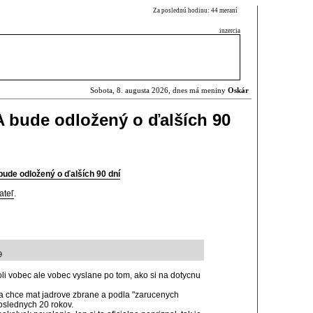
Za poslednú hodinu: 44 meraní
inzercia
Sobota, 8. augusta 2026, dnes má meniny
Oskár
 bude odložený o ďalších 90
ude odložený o ďalších 90 dní
ateľ
.
9
li vobec ale vobec vyslane po tom, ako si na dotycnu
teba chce mat jadrove zbrane a podla "zarucenych
poslednych 20 rokov.