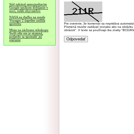
Súd zakázal samojazdiacim
Google taxíkom dobíjanie v
noci, rušili obyvateľov
NASA na diaľku na sonde
Voyager 2 úspešne znížila
Pre overenie, že komentár sa nepridáva automatizov
spotrebu
Písmená musíte zadávať rovnako ako na obrázku veľk
Misia na záchranu teleskopu
obrázok". V texte sa používajú iba znaky "BC
Swift ešte nie je stratená,
podarilo sa spomaliť jej
otáčanie