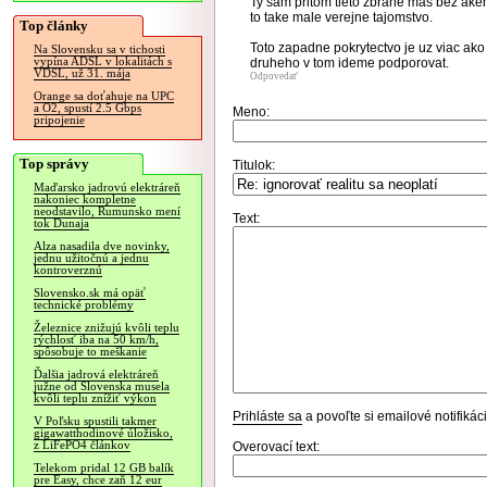
Ty sam pritom tieto zbrane mas bez akeho
to take male verejne tajomstvo.
Top články
Toto zapadne pokrytectvo je uz viac ako
Na Slovensku sa v tichosti
vypína ADSL v lokalitách s
druheho v tom ideme podporovat.
VDSL, už 31. mája
Odpovedať
Orange sa doťahuje na UPC
a O2, spustí 2.5 Gbps
Meno:
pripojenie
Top správy
Titulok:
Maďarsko jadrovú elektráreň
nakoniec kompletne
neodstavilo, Rumunsko mení
Text:
tok Dunaja
Alza nasadila dve novinky,
jednu užitočnú a jednu
kontroverznú
Slovensko.sk má opäť
technické problémy
Železnice znižujú kvôli teplu
rýchlosť iba na 50 km/h,
spôsobuje to meškanie
Ďalšia jadrová elektráreň
južne od Slovenska musela
kvôli teplu znížiť výkon
Prihláste sa
a povoľte si emailové notifiká
V Poľsku spustili takmer
gigawatthodinové úložisko,
z LiFePO4 článkov
Overovací text:
Telekom pridal 12 GB balík
pre Easy, chce zaň 12 eur