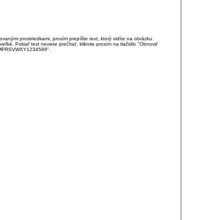
anými prostriedkami, prosím prepíšte text, ktorý vidíte na obrázku.
é. Pokiaľ text neviete prečítať, kliknite prosím na tlačidlo "Obnoviť
DJKMPRSVWXY1234589".