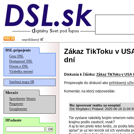
neprihlásený
Zákaz TikToku v USA
DSL pripojenie
Ceny DSL
dní
Dostupnosť DSL
Fórum o DSL
Výsledky meraní
Diskusia k článku:
Zákaz TikToku v USA b
Satelitná mapa SR
Prispievajte do diskusií ako
prihlásený užív
Komentár, na ktorý odpovedáte:
Merače
Speedmeter
Merania
Pingmeter
Re: ignorovať realitu sa neoplatí
Googlemeter
Od: frtrgťtpko | Pridané: 2025-06-18 11:04:3
Tie vyslane raketety tvojim smerom nebo
Hľadanie
krajinu podlo zautocil, vsak?
A aj to len preto lebo tvrdis, ze podla 
sprav" je uz len krocik od ich vyvinutia 