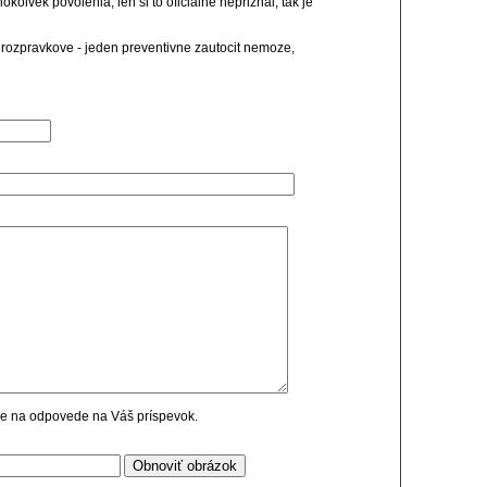
kolvek povolenia, len si to oficialne nepriznal, tak je
 rozpravkove - jeden preventivne zautocit nemoze,
cie na odpovede na Váš príspevok.