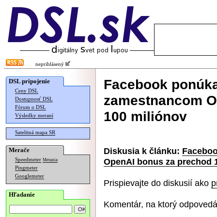
neprihlásený
Facebook ponúk
DSL pripojenie
Ceny DSL
zamestnancom Op
Dostupnosť DSL
Fórum o DSL
100 miliónov
Výsledky meraní
Satelitná mapa SR
Diskusia k článku:
Faceboo
Merače
OpenAI bonus za prechod 
Speedmeter
Merania
Pingmeter
Googlemeter
Prispievajte do diskusií ako
p
Hľadanie
Komentár, na ktorý odpovedá