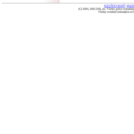
NÁVŠTEVNOSŤ
|
INZE
(C) 2004, 2005 DSL.sk | Všetky práva vyhradené
Všetky uvedené informácie sú b