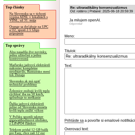
Top články
Re: ultraradikálny konsenzualizmus
Od: rotitirro | Pridané: 2025-06-18 20:59:39
Na Slovensku sa v tichosti
vypína ADSL v lokalitách s
Ja milujem openAI.
VDSL, už 31. mája
Odpovedať
Orange sa doťahuje na UPC
a O2, spustí 2.5 Gbps
pripojenie
Meno:
Top správy
Titulok:
Alza nasadila dve novinky,
jednu užitočnú a jednu
kontroverznú
Maďarsko jadrovú elektráreň
Text:
nakoniec kompletne
neodstavilo, Rumunsko mení
tok Dunaja
Slovensko.sk má opäť
technické problémy
Železnice znižujú kvôli teplu
rýchlosť iba na 50 km/h,
spôsobuje to meškanie
Ďalšia jadrová elektráreň
južne od Slovenska musela
kvôli teplu znížiť výkon
V Poľsku spustili takmer
gigawatthodinové úložisko,
Prihláste sa
a povoľte si emailové notifiká
z LiFePO4 článkov
Overovací text:
Telekom pridal 12 GB balík
pre Easy, chce zaň 12 eur