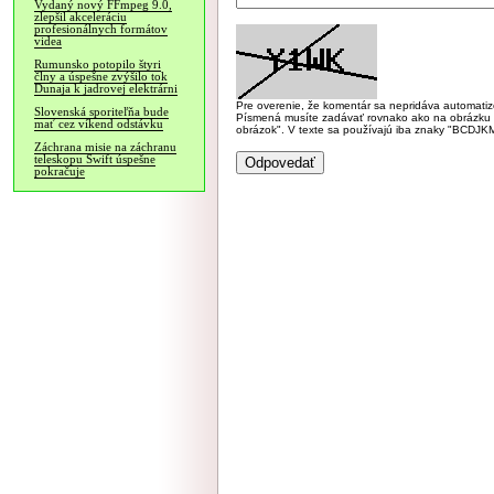
Vydaný nový FFmpeg 9.0,
zlepšil akceleráciu
profesionálnych formátov
videa
Rumunsko potopilo štyri
člny a úspešne zvýšilo tok
Dunaja k jadrovej elektrárni
Pre overenie, že komentár sa nepridáva automatizov
Slovenská sporiteľňa bude
Písmená musíte zadávať rovnako ako na obrázku veľk
mať cez víkend odstávku
obrázok". V texte sa používajú iba znaky "BC
Záchrana misie na záchranu
teleskopu Swift úspešne
pokračuje