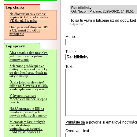
Top články
Re: bliblinky
Od: Nazor | Pridané: 2025-06-21 14:18:51
Na Slovensku sa v tichosti
vypína ADSL v lokalitách s
To sa tu vravi o bitcoine uz od doby, ked
VDSL, už 31. mája
Odpovedať
Orange sa doťahuje na UPC
a O2, spustí 2.5 Gbps
pripojenie
Meno:
Top správy
Titulok:
Alza nasadila dve novinky,
jednu užitočnú a jednu
kontroverznú
Železnice predávajú dve
Text:
tretiny lístkov elektronicky,
po donútení cestujúcich na
takýto nákup
Ďalšia jadrová elektráreň
južne od Slovenska musela
kvôli teplu znížiť výkon
V štvrtom reaktore
Mochoviec už beží štiepna
reakcia
NASA pripravuje ISS na
inštaláciu posledných
nových solárnych panelov
Microsoft v čase drahých
Prihláste sa
a povoľte si emailové notifiká
pamätí sľubuje
optimalizovať spotrebu
Overovací text:
RAM vo Windows 11