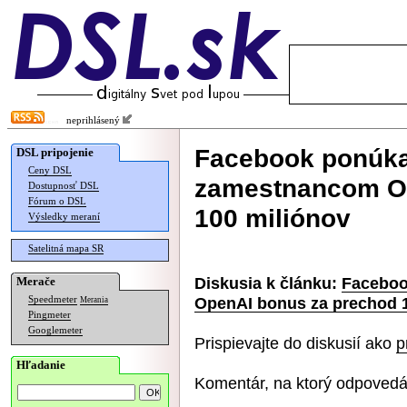
neprihlásený
Facebook ponúk
DSL pripojenie
Ceny DSL
zamestnancom Op
Dostupnosť DSL
Fórum o DSL
100 miliónov
Výsledky meraní
Satelitná mapa SR
Diskusia k článku:
Faceboo
Merače
OpenAI bonus za prechod 
Speedmeter
Merania
Pingmeter
Googlemeter
Prispievajte do diskusií ako
p
Hľadanie
Komentár, na ktorý odpovedá