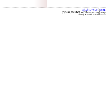
NÁVŠTEVNOSŤ
|
INZE
(C) 2004, 2005 DSL.sk | Všetky práva vyhradené
Všetky uvedené informácie sú b