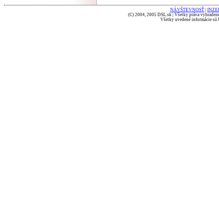
NÁVŠTEVNOSŤ
|
INZE
(C) 2004, 2005 DSL.sk | Všetky práva vyhradené
Všetky uvedené informácie sú b