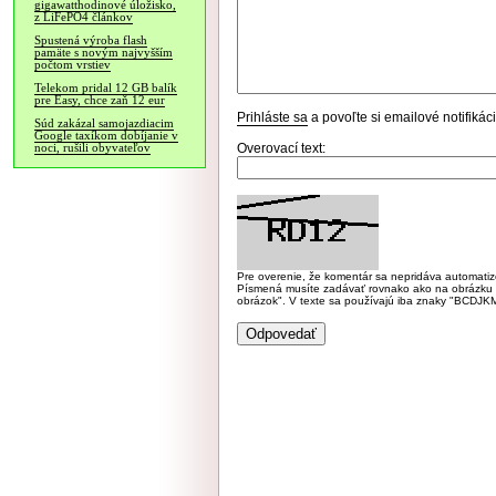
gigawatthodinové úložisko,
z LiFePO4 článkov
Spustená výroba flash
pamäte s novým najvyšším
počtom vrstiev
Telekom pridal 12 GB balík
pre Easy, chce zaň 12 eur
Prihláste sa
a povoľte si emailové notifiká
Súd zakázal samojazdiacim
Google taxíkom dobíjanie v
Overovací text:
noci, rušili obyvateľov
Pre overenie, že komentár sa nepridáva automatizov
Písmená musíte zadávať rovnako ako na obrázku veľk
obrázok". V texte sa používajú iba znaky "BC