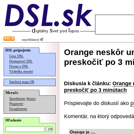
neprihlásený
Orange neskôr u
DSL pripojenie
Ceny DSL
preskočiť po 3 m
Dostupnosť DSL
Fórum o DSL
Výsledky meraní
Satelitná mapa SR
Diskusia k článku:
Orange 
preskočiť po 3 minútach
Merače
Speedmeter
Merania
Prispievajte do diskusií ako
p
Pingmeter
Googlemeter
Komentár, na ktorý odpovedá
Hľadanie
Orange je ....