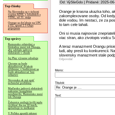
Od: VySteGdo | Pridané: 2025-06
Top články
Orange je krasna ukazka toho, a
Na Slovensku sa v tichosti
vypína ADSL v lokalitách s
zakomplexovane osoby. Od kedy s
VDSL, už 31. mája
dole vodou. Im nestaci, ze za posl
Orange sa doťahuje na UPC
to tam cele tahali.
a O2, spustí 2.5 Gbps
pripojenie
Oni si musia najnovsie znepriatel
viac stran, ako zivotopis vodcu S
Top správy
Rumunsko odstrelmi a
A teraz manazment Orangu prisie
blokádou mení tok Dunaja,
aby udržalo jadrovú
ludi, aby presli ku konkurencii. 
elektráreň v chode
slovensky manazment stale podp
Joj Play výrazne zdražuje
Odpovedať
Chrome sa bude
aktualizovať dvakrát
týždenne, v budúcnosti sa
Meno:
bude aktualizovať bez
reštartov
Slovensko.sk má opäť
Titulok:
technické problémy
Maďarsko jadrovú elektráreň
nakoniec kompletne
neodstavilo, Rumunsko mení
Text:
tok Dunaja
Železnice znižujú kvôli teplu
rýchlosť iba na 50 km/h,
spôsobuje to meškanie
V Poľsku spustili takmer