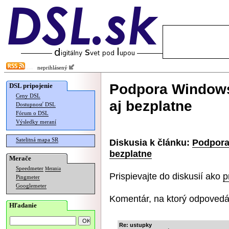
neprihlásený
Podpora Windows 
DSL pripojenie
Ceny DSL
aj bezplatne
Dostupnosť DSL
Fórum o DSL
Výsledky meraní
Satelitná mapa SR
Diskusia k článku:
Podpora
bezplatne
Merače
Speedmeter
Merania
Prispievajte do diskusií ako
p
Pingmeter
Googlemeter
Komentár, na ktorý odpovedá
Hľadanie
Re: ustupky