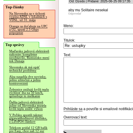
Od: Dzedo | Pridané: 2025-06-25 09:17:35
Top články
aby mu Solitaire nesekal
Na Slovensku sa v tichosti
Odpovedať
vypína ADSL v lokalitách s
VDSL, už 31. mája
Meno:
Orange sa doťahuje na UPC
a O2, spustí 2.5 Gbps
pripojenie
Titulok:
Top správy
Maďarsko jadrovú elektráreň
nakoniec kompletne
Text:
neodstavilo, Rumunsko mení
tok Dunaja
Slovensko.sk má opäť
technické problémy
Alza nasadila dve novinky,
jednu užitočnú a jednu
kontroverznú
Železnice znižujú kvôli teplu
rýchlosť iba na 50 km/h,
spôsobuje to meškanie
Ďalšia jadrová elektráreň
južne od Slovenska musela
Prihláste sa
a povoľte si emailové notifiká
kvôli teplu znížiť výkon
V Poľsku spustili takmer
Overovací text:
gigawatthodinové úložisko,
z LiFePO4 článkov
Telekom pridal 12 GB balík
pre Easy, chce zaň 12 eur