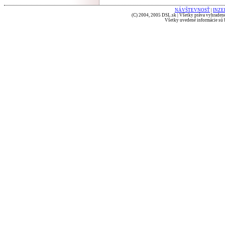
NÁVŠTEVNOSŤ
|
INZE
(C) 2004, 2005 DSL.sk | Všetky práva vyhradené
Všetky uvedené informácie sú b