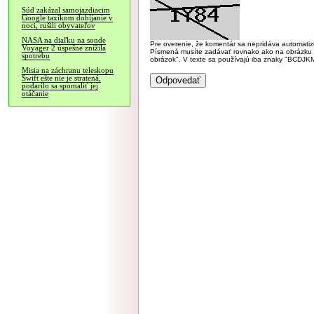
Súd zakázal samojazdiacim
Google taxíkom dobíjanie v
noci, rušili obyvateľov
NASA na diaľku na sonde
Pre overenie, že komentár sa nepridáva automatizov
Voyager 2 úspešne znížila
Písmená musíte zadávať rovnako ako na obrázku veľk
spotrebu
obrázok". V texte sa používajú iba znaky "BC
Misia na záchranu teleskopu
Swift ešte nie je stratená,
podarilo sa spomaliť jej
otáčanie