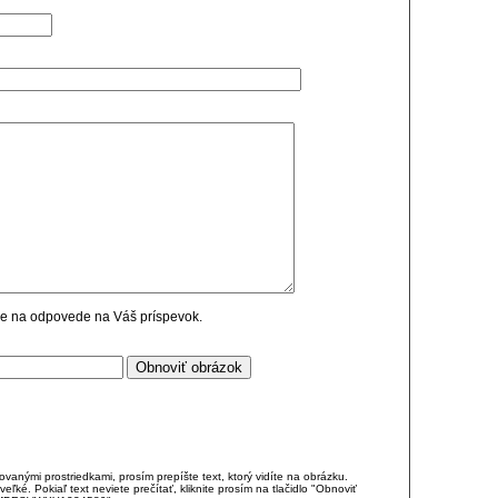
cie na odpovede na Váš príspevok.
anými prostriedkami, prosím prepíšte text, ktorý vidíte na obrázku.
é. Pokiaľ text neviete prečítať, kliknite prosím na tlačidlo "Obnoviť