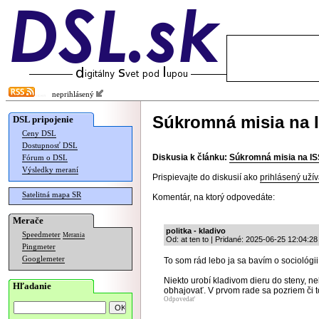
neprihlásený
Súkromná misia na 
DSL pripojenie
Ceny DSL
Dostupnosť DSL
Diskusia k článku:
Súkromná misia na IS
Fórum o DSL
Výsledky meraní
Prispievajte do diskusií ako
prihlásený užív
Satelitná mapa SR
Komentár, na ktorý odpovedáte:
Merače
politka - kladivo
Speedmeter
Merania
Od: at ten to | Pridané: 2025-06-25 12:04:28
Pingmeter
Googlemeter
To som rád lebo ja sa bavím o sociológi
Niekto urobí kladivom dieru do steny, n
Hľadanie
obhajovať. V prvom rade sa pozriem či to
Odpovedať