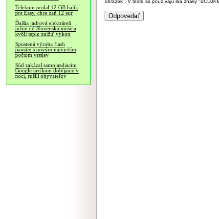
obrázok". V texte sa používajú iba znaky "BC
Telekom pridal 12 GB balík
pre Easy, chce zaň 12 eur
Ďalšia jadrová elektráreň
južne od Slovenska musela
kvôli teplu znížiť výkon
Spustená výroba flash
pamäte s novým najvyšším
počtom vrstiev
Súd zakázal samojazdiacim
Google taxíkom dobíjanie v
noci, rušili obyvateľov