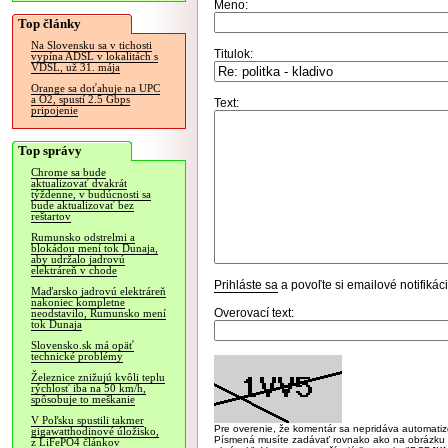
Meno:
Top články
Na Slovensku sa v tichosti
Titulok:
vypína ADSL v lokalitách s
VDSL, už 31. mája
Orange sa doťahuje na UPC
a O2, spustí 2.5 Gbps
Text:
pripojenie
Top správy
Chrome sa bude
aktualizovať dvakrát
týždenne, v budúcnosti sa
bude aktualizovať bez
reštartov
Rumunsko odstrelmi a
blokádou mení tok Dunaja,
aby udržalo jadrovú
elektráreň v chode
Prihláste sa
a povoľte si emailové notifiká
Maďarsko jadrovú elektráreň
nakoniec kompletne
Overovací text:
neodstavilo, Rumunsko mení
tok Dunaja
Slovensko.sk má opäť
technické problémy
Železnice znižujú kvôli teplu
rýchlosť iba na 50 km/h,
spôsobuje to meškanie
V Poľsku spustili takmer
Pre overenie, že komentár sa nepridáva automatizov
gigawatthodinové úložisko,
Písmená musíte zadávať rovnako ako na obrázku veľk
z LiFePO4 článkov