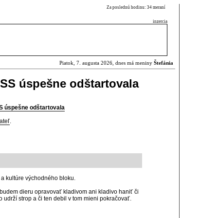
Za poslednú hodinu: 34 meraní
inzercia
Piatok, 7. augusta 2026, dnes má meniny
Štefánia
ISS úspešne odštartovala
S úspešne odštartovala
ateľ
.
i a kultúre východného bloku.
ebudem dieru opravovať kladivom ani kladivo haniť či
 udrží strop a či ten debil v tom mieni pokračovať.