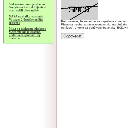
Súd zakázal samojazdiacim
Google taxíkom dobíjanie v
noci, rušili obyvateľov
NASA na diaľku na sonde
Voyager 2 úspešne znížila
Pre overenie, že komentár sa nepridáva automatizov
spotrebu
Písmená musíte zadávať rovnako ako na obrázku veľk
obrázok". V texte sa používajú iba znaky "BC
Misia na záchranu teleskopu
Swift ešte nie je stratená,
podarilo sa spomaliť jej
otáčanie