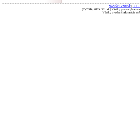
NÁVŠTEVNOSŤ
|
INZE
(C) 2004, 2005 DSL.sk | Všetky práva vyhradené
Všetky uvedené informácie sú b