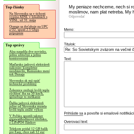
My peniaze nechceme, nech si ro
Top články
moslimov, nam plat netreba. My h
Na Slovensku sa v tichosti
Odpovedať
vypína ADSL v lokalitách s
VDSL, už 31. mája
Orange sa doťahuje na UPC
Meno:
a O2, spustí 2.5 Gbps
pripojenie
Titulok:
Top správy
Alza nasadila dve novinky,
jednu užitočnú a jednu
kontroverznú
Text:
Maďarsko jadrovú elektráreň
nakoniec kompletne
neodstavilo, Rumunsko mení
tok Dunaja
Slovensko.sk má opäť
technické problémy
Železnice znižujú kvôli teplu
rýchlosť iba na 50 km/h,
spôsobuje to meškanie
Ďalšia jadrová elektráreň
južne od Slovenska musela
kvôli teplu znížiť výkon
Prihláste sa
a povoľte si emailové notifiká
V Poľsku spustili takmer
gigawatthodinové úložisko,
Overovací text:
z LiFePO4 článkov
Telekom pridal 12 GB balík
pre Easy, chce zaň 12 eur