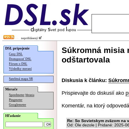
neprihlásený
Súkromná misia 
DSL pripojenie
Ceny DSL
odštartovala
Dostupnosť DSL
Fórum o DSL
Výsledky meraní
Satelitná mapa SR
Diskusia k článku:
Súkromn
Merače
Prispievajte do diskusií ako
p
Speedmeter
Merania
Pingmeter
Komentár, na ktorý odpovedá
Googlemeter
Hľadanie
Re: So Sovietskym zväzom na 
Od: Ole dezole | Pridané: 2025-0