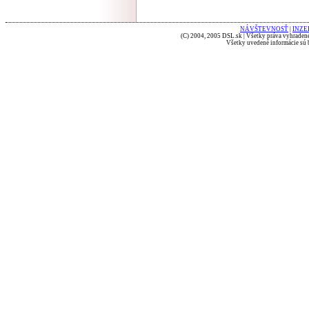
NÁVŠTEVNOSŤ
|
INZE
(C) 2004, 2005 DSL.sk | Všetky práva vyhradené
Všetky uvedené informácie sú b