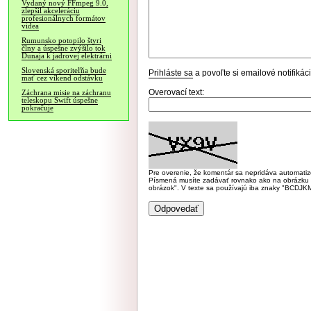
Vydaný nový FFmpeg 9.0,
zlepšil akceleráciu
profesionálnych formátov
videa
Rumunsko potopilo štyri
člny a úspešne zvýšilo tok
Dunaja k jadrovej elektrárni
Slovenská sporiteľňa bude
Prihláste sa
a povoľte si emailové notifiká
mať cez víkend odstávku
Overovací text:
Záchrana misie na záchranu
teleskopu Swift úspešne
pokračuje
Pre overenie, že komentár sa nepridáva automatizov
Písmená musíte zadávať rovnako ako na obrázku veľk
obrázok". V texte sa používajú iba znaky "BC