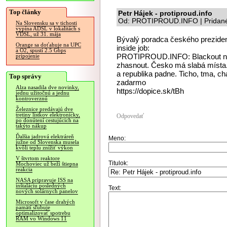
Top články
Petr Hájek - protiproud.info
Od: PROTIPROUD.INFO | Pridané
Na Slovensku sa v tichosti
vypína ADSL v lokalitách s
VDSL, už 31. mája
Bývalý poradca českého prezident
Orange sa doťahuje na UPC
inside job:
a O2, spustí 2.5 Gbps
PROTIPROUD.INFO: Blackout není
pripojenie
zhasnout. Česko má slabá místa. 
a republika padne. Ticho, tma, ch
Top správy
zadarmo
Alza nasadila dve novinky,
https://dopice.sk/tBh
jednu užitočnú a jednu
kontroverznú
Železnice predávajú dve
tretiny lístkov elektronicky,
Odpovedať
po donútení cestujúcich na
takýto nákup
Ďalšia jadrová elektráreň
Meno:
južne od Slovenska musela
kvôli teplu znížiť výkon
V štvrtom reaktore
Titulok:
Mochoviec už beží štiepna
reakcia
NASA pripravuje ISS na
inštaláciu posledných
Text:
nových solárnych panelov
Microsoft v čase drahých
pamätí sľubuje
optimalizovať spotrebu
RAM vo Windows 11