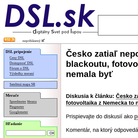
neprihlásený
Česko zatiaľ nep
DSL pripojenie
Ceny DSL
blackoutu, fotov
Dostupnosť DSL
Fórum o DSL
nemala byť
Výsledky meraní
Satelitná mapa SR
Diskusia k článku:
Česko za
Merače
fotovoltaika z Nemecka to 
Speedmeter
Merania
Pingmeter
Googlemeter
Prispievajte do diskusií ako
p
Hľadanie
Komentár, na ktorý odpovedá