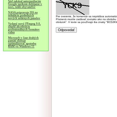
Súd zakázal samojazdiacim
Google taxíkom dobíjanie v
noci, rušili obyvateľov
NASA pripravuje ISS na
inštaláciu posledných
Pre overenie, že komentár sa nepridáva automatizov
nových solárnych panelov
Písmená musíte zadávať rovnako ako na obrázku veľk
obrázok". V texte sa používajú iba znaky "BC
Vydaný nový FFmpeg 9.0,
zlepšil akceleráciu
profesionálnych formátov
videa
Microsoft v čase drahých
pamätí sľubuje
optimalizovať spotrebu
RAM vo Windows 11