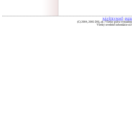
NÁVŠTEVNOSŤ
|
INZE
(C) 2004, 2005 DSL.sk | Všetky práva vyhradené
Všetky uvedené informácie sú b