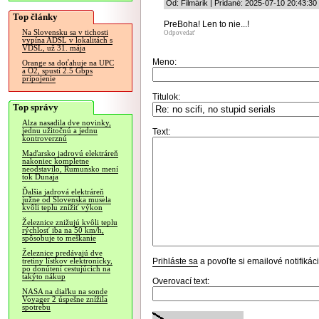
Od: Filmárik | Pridané: 2025-07-10 20:43:30
Top články
PreBoha! Len to nie...!
Na Slovensku sa v tichosti
Odpovedať
vypína ADSL v lokalitách s
VDSL, už 31. mája
Meno:
Orange sa doťahuje na UPC
a O2, spustí 2.5 Gbps
pripojenie
Titulok:
Top správy
Alza nasadila dve novinky,
jednu užitočnú a jednu
Text:
kontroverznú
Maďarsko jadrovú elektráreň
nakoniec kompletne
neodstavilo, Rumunsko mení
tok Dunaja
Ďalšia jadrová elektráreň
južne od Slovenska musela
kvôli teplu znížiť výkon
Železnice znižujú kvôli teplu
rýchlosť iba na 50 km/h,
spôsobuje to meškanie
Železnice predávajú dve
Prihláste sa
a povoľte si emailové notifiká
tretiny lístkov elektronicky,
po donútení cestujúcich na
takýto nákup
Overovací text:
NASA na diaľku na sonde
Voyager 2 úspešne znížila
spotrebu