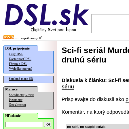
neprihlásený
Sci-fi seriál Mur
DSL pripojenie
Ceny DSL
druhú sériu
Dostupnosť DSL
Fórum o DSL
Výsledky meraní
Satelitná mapa SR
Diskusia k článku:
Sci-fi s
sériu
Merače
Speedmeter
Merania
Prispievajte do diskusií ako
p
Pingmeter
Googlemeter
Komentár, na ktorý odpovedá
Hľadanie
no scifi, no stupid serials