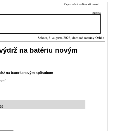
Za poslednú hodinu: 42 meraní
inzercia
Sobota, 8. augusta 2026, dnes má meniny
Oskár
výdrž na batériu novým
ýdrž na batériu novým spôsobom
ateľ
.
:26