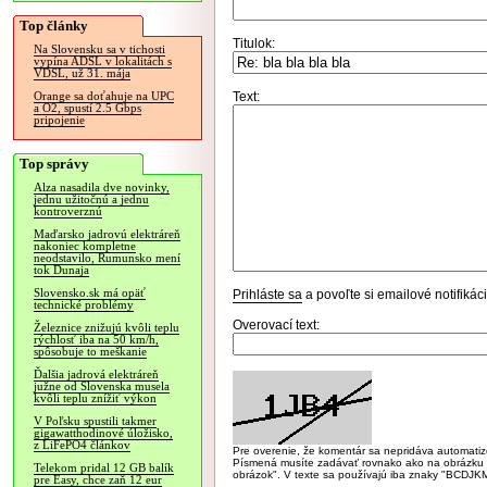
Top články
Titulok:
Na Slovensku sa v tichosti
vypína ADSL v lokalitách s
VDSL, už 31. mája
Text:
Orange sa doťahuje na UPC
a O2, spustí 2.5 Gbps
pripojenie
Top správy
Alza nasadila dve novinky,
jednu užitočnú a jednu
kontroverznú
Maďarsko jadrovú elektráreň
nakoniec kompletne
neodstavilo, Rumunsko mení
tok Dunaja
Slovensko.sk má opäť
Prihláste sa
a povoľte si emailové notifiká
technické problémy
Overovací text:
Železnice znižujú kvôli teplu
rýchlosť iba na 50 km/h,
spôsobuje to meškanie
Ďalšia jadrová elektráreň
južne od Slovenska musela
kvôli teplu znížiť výkon
V Poľsku spustili takmer
gigawatthodinové úložisko,
z LiFePO4 článkov
Pre overenie, že komentár sa nepridáva automatizov
Písmená musíte zadávať rovnako ako na obrázku veľk
Telekom pridal 12 GB balík
obrázok". V texte sa používajú iba znaky "BC
pre Easy, chce zaň 12 eur