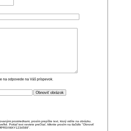
cie na odpovede na Váš príspevok.
anými prostriedkami, prosím prepíšte text, ktorý vidíte na obrázku.
é. Pokiaľ text neviete prečítať, kliknite prosím na tlačidlo "Obnoviť
DJKMPRSVWXY1234589".