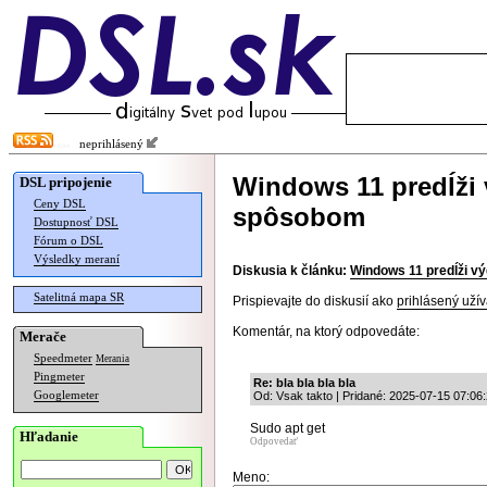
neprihlásený
Windows 11 predĺži 
DSL pripojenie
Ceny DSL
spôsobom
Dostupnosť DSL
Fórum o DSL
Výsledky meraní
Diskusia k článku:
Windows 11 predĺži v
Satelitná mapa SR
Prispievajte do diskusií ako
prihlásený užív
Komentár, na ktorý odpovedáte:
Merače
Speedmeter
Merania
Pingmeter
Re: bla bla bla bla
Googlemeter
Od: Vsak takto | Pridané: 2025-07-15 07:06
Sudo apt get
Hľadanie
Odpovedať
Meno: