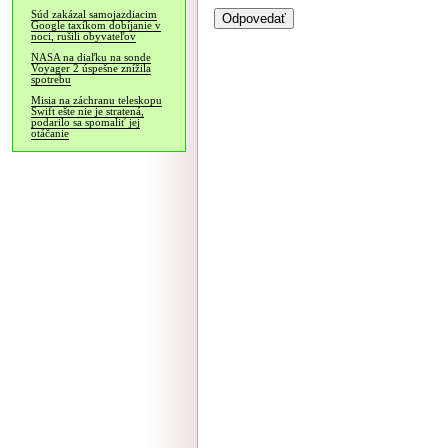
Súd zakázal samojazdiacim
Google taxíkom dobíjanie v
noci, rušili obyvateľov
NASA na diaľku na sonde
Voyager 2 úspešne znížila
spotrebu
Misia na záchranu teleskopu
Swift ešte nie je stratená,
podarilo sa spomaliť jej
otáčanie