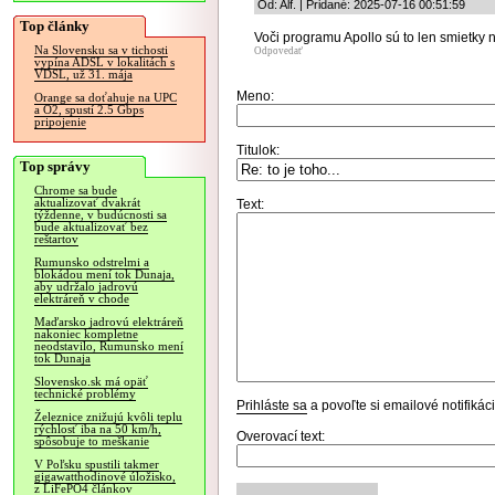
Od: Alf. | Pridané: 2025-07-16 00:51:59
Top články
Voči programu Apollo sú to len smietky
Na Slovensku sa v tichosti
Odpovedať
vypína ADSL v lokalitách s
VDSL, už 31. mája
Meno:
Orange sa doťahuje na UPC
a O2, spustí 2.5 Gbps
pripojenie
Titulok:
Top správy
Chrome sa bude
aktualizovať dvakrát
Text:
týždenne, v budúcnosti sa
bude aktualizovať bez
reštartov
Rumunsko odstrelmi a
blokádou mení tok Dunaja,
aby udržalo jadrovú
elektráreň v chode
Maďarsko jadrovú elektráreň
nakoniec kompletne
neodstavilo, Rumunsko mení
tok Dunaja
Slovensko.sk má opäť
technické problémy
Prihláste sa
a povoľte si emailové notifiká
Železnice znižujú kvôli teplu
rýchlosť iba na 50 km/h,
Overovací text:
spôsobuje to meškanie
V Poľsku spustili takmer
gigawatthodinové úložisko,
z LiFePO4 článkov