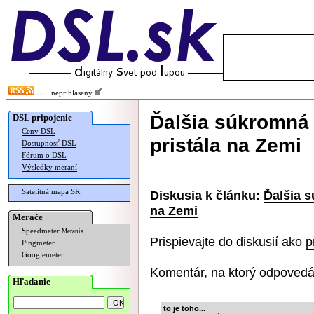
neprihlásený
Ďalšia súkromná
DSL pripojenie
Ceny DSL
pristála na Zemi
Dostupnosť DSL
Fórum o DSL
Výsledky meraní
Satelitná mapa SR
Diskusia k článku:
Ďalšia 
na Zemi
Merače
Speedmeter
Merania
Prispievajte do diskusií ako
p
Pingmeter
Googlemeter
Komentár, na ktorý odpovedá
Hľadanie
to je toho...