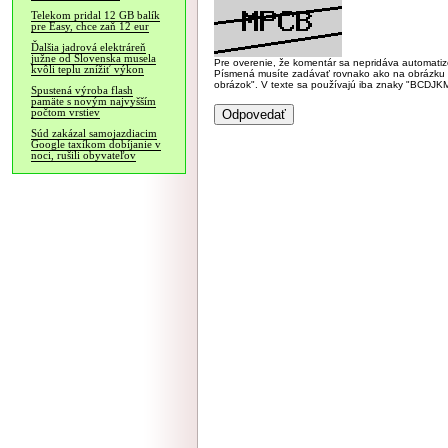
Telekom pridal 12 GB balík
pre Easy, chce zaň 12 eur
Ďalšia jadrová elektráreň
južne od Slovenska musela
Pre overenie, že komentár sa nepridáva automatizov
kvôli teplu znížiť výkon
Písmená musíte zadávať rovnako ako na obrázku veľk
obrázok". V texte sa používajú iba znaky "BC
Spustená výroba flash
pamäte s novým najvyšším
počtom vrstiev
Súd zakázal samojazdiacim
Google taxíkom dobíjanie v
noci, rušili obyvateľov