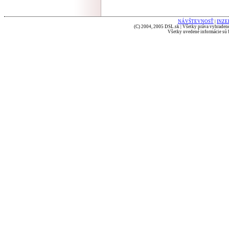
NÁVŠTEVNOSŤ
|
INZE
(C) 2004, 2005 DSL.sk | Všetky práva vyhradené
Všetky uvedené informácie sú b