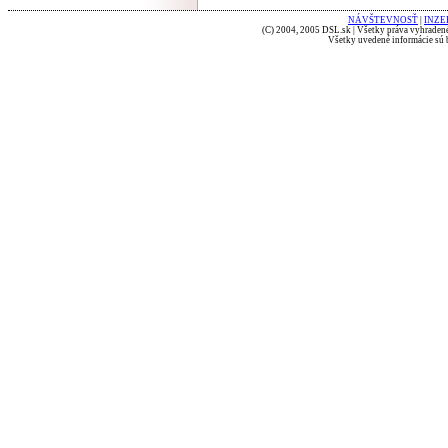
NÁVŠTEVNOSŤ
|
INZE
(C) 2004, 2005 DSL.sk | Všetky práva vyhradené
Všetky uvedené informácie sú b