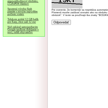
gigawatthodinové úložisko,
z LiFePO4 článkov
Spustená výroba flash
Pre overenie, že komentár sa nepridáva automatizov
pamäte s novým najvyšším
Písmená musíte zadávať rovnako ako na obrázku veľk
počtom vrstiev
obrázok". V texte sa používajú iba znaky "BC
Telekom pridal 12 GB balík
pre Easy, chce zaň 12 eur
Súd zakázal samojazdiacim
Google taxíkom dobíjanie v
noci, rušili obyvateľov