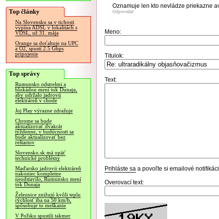
Oznamuje len kto nevládze priekazne av
Top články
Odpovedať
Na Slovensku sa v tichosti
vypína ADSL v lokalitách s
Meno:
VDSL, už 31. mája
Orange sa doťahuje na UPC
a O2, spustí 2.5 Gbps
pripojenie
Titulok:
Top správy
Text:
Rumunsko odstrelmi a
blokádou mení tok Dunaja,
aby udržalo jadrovú
elektráreň v chode
Joj Play výrazne zdražuje
Chrome sa bude
aktualizovať dvakrát
týždenne, v budúcnosti sa
bude aktualizovať bez
reštartov
Slovensko.sk má opäť
technické problémy
Prihláste sa
a povoľte si emailové notifiká
Maďarsko jadrovú elektráreň
nakoniec kompletne
neodstavilo, Rumunsko mení
Overovací text:
tok Dunaja
Železnice znižujú kvôli teplu
rýchlosť iba na 50 km/h,
spôsobuje to meškanie
V Poľsku spustili takmer