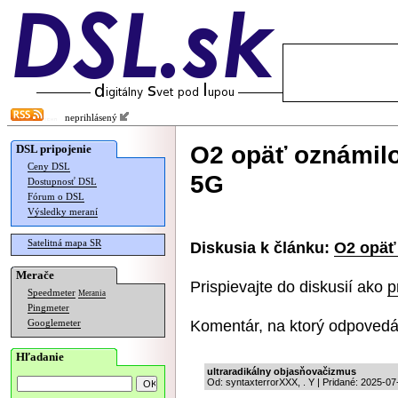
neprihlásený
O2 opäť oznámilo
DSL pripojenie
Ceny DSL
5G
Dostupnosť DSL
Fórum o DSL
Výsledky meraní
Satelitná mapa SR
Diskusia k článku:
O2 opäť
Merače
Prispievajte do diskusií ako
p
Speedmeter
Merania
Pingmeter
Komentár, na ktorý odpovedá
Googlemeter
Hľadanie
ultraradikálny objasňovačizmus
Od: syntaxterrorXXX, . Y | Pridané: 2025-07