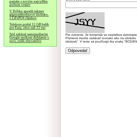
pamäte s novým najvyšším
počtom vrstiev
V Poľsku spustili takmer
gigawatthodinové úložisko,
z LiFePO4 článkov
Telekom pridal 12 GB balík
pre Easy, chce zaň 12 eur
Súd zakázal samojazdiacim
Pre overenie, že komentár sa nepridáva automatizov
Google taxíkom dobíjanie v
Písmená musíte zadávať rovnako ako na obrázku veľk
noci, rušili obyvateľov
obrázok". V texte sa používajú iba znaky "BC