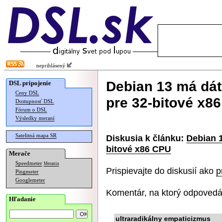
neprihlásený
Debian 13 má dá
DSL pripojenie
Ceny DSL
pre 32-bitové x8
Dostupnosť DSL
Fórum o DSL
Výsledky meraní
Satelitná mapa SR
Diskusia k článku:
Debian 
bitové x86 CPU
Merače
Speedmeter
Merania
Prispievajte do diskusií ako
p
Pingmeter
Googlemeter
Komentár, na ktorý odpovedá
Hľadanie
ultraradikálny empaticizmus