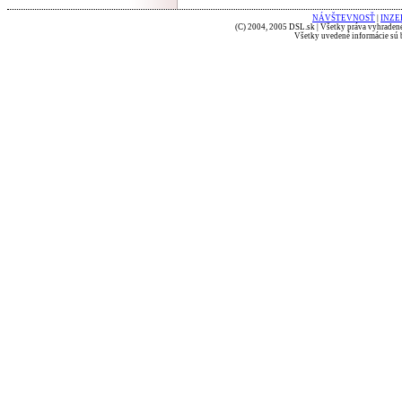
NÁVŠTEVNOSŤ
|
INZE
(C) 2004, 2005 DSL.sk | Všetky práva vyhradené
Všetky uvedené informácie sú b