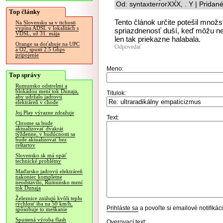
Od: syntaxterrorXXX, . Y | Pridan
Top články
Tento článok určite potešil množstv
Na Slovensku sa v tichosti
vypína ADSL v lokalitách s
spriazdnenosť duší, keď môžu nec
VDSL, už 31. mája
len tak priekazne halabala.
Orange sa doťahuje na UPC
Odpovedať
a O2, spustí 2.5 Gbps
pripojenie
Meno:
Top správy
Rumunsko odstrelmi a
blokádou mení tok Dunaja,
Titulok:
aby udržalo jadrovú
elektráreň v chode
Joj Play výrazne zdražuje
Text:
Chrome sa bude
aktualizovať dvakrát
týždenne, v budúcnosti sa
bude aktualizovať bez
reštartov
Slovensko.sk má opäť
technické problémy
Maďarsko jadrovú elektráreň
nakoniec kompletne
neodstavilo, Rumunsko mení
tok Dunaja
Železnice znižujú kvôli teplu
rýchlosť iba na 50 km/h,
Prihláste sa
a povoľte si emailové notifiká
spôsobuje to meškanie
Spustená výroba flash
Overovací text: