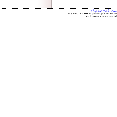
NÁVŠTEVNOSŤ
|
INZE
(C) 2004, 2005 DSL.sk | Všetky práva vyhradené
Všetky uvedené informácie sú b