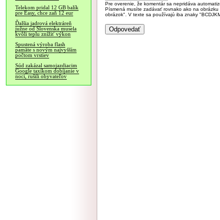
Pre overenie, že komentár sa nepridáva automatizov
Telekom pridal 12 GB balík
Písmená musíte zadávať rovnako ako na obrázku veľk
pre Easy, chce zaň 12 eur
obrázok". V texte sa používajú iba znaky "BC
Ďalšia jadrová elektráreň
južne od Slovenska musela
kvôli teplu znížiť výkon
Spustená výroba flash
pamäte s novým najvyšším
počtom vrstiev
Súd zakázal samojazdiacim
Google taxíkom dobíjanie v
noci, rušili obyvateľov