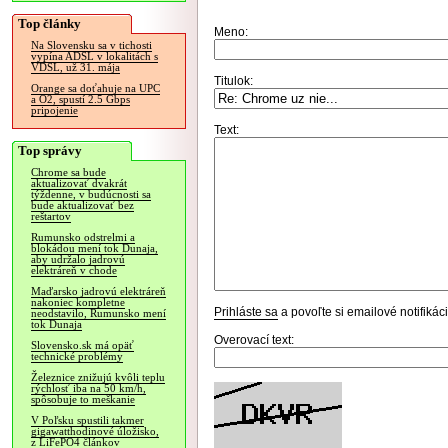
Top články
Meno:
Na Slovensku sa v tichosti
vypína ADSL v lokalitách s
VDSL, už 31. mája
Titulok:
Orange sa doťahuje na UPC
a O2, spustí 2.5 Gbps
pripojenie
Text:
Top správy
Chrome sa bude
aktualizovať dvakrát
týždenne, v budúcnosti sa
bude aktualizovať bez
reštartov
Rumunsko odstrelmi a
blokádou mení tok Dunaja,
aby udržalo jadrovú
elektráreň v chode
Maďarsko jadrovú elektráreň
nakoniec kompletne
Prihláste sa
a povoľte si emailové notifiká
neodstavilo, Rumunsko mení
tok Dunaja
Overovací text:
Slovensko.sk má opäť
technické problémy
Železnice znižujú kvôli teplu
rýchlosť iba na 50 km/h,
spôsobuje to meškanie
V Poľsku spustili takmer
gigawatthodinové úložisko,
z LiFePO4 článkov