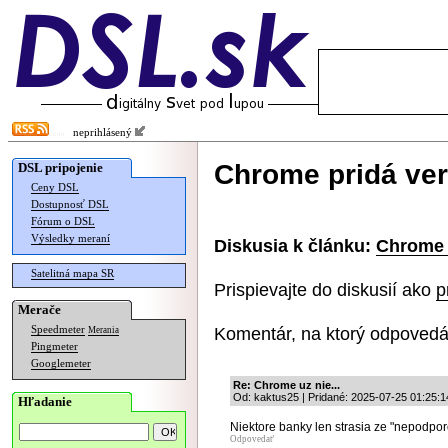
neprihlásený
Chrome pridá ver
DSL pripojenie
Ceny DSL
Dostupnosť DSL
Fórum o DSL
Výsledky meraní
Diskusia k článku:
Chrome p
Satelitná mapa SR
Prispievajte do diskusií ako
p
Merače
Komentár, na ktorý odpovedá
Speedmeter
Merania
Pingmeter
Googlemeter
Re: Chrome uz nie...
Od: kaktus25 | Pridané: 2025-07-25 01:25:1
Hľadanie
Niektore banky len strasia ze "nepodpor
Odpovedať