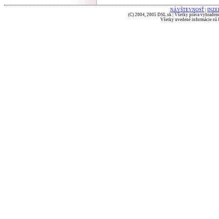
NÁVŠTEVNOSŤ
|
INZE
(C) 2004, 2005 DSL.sk | Všetky práva vyhradené
Všetky uvedené informácie sú b