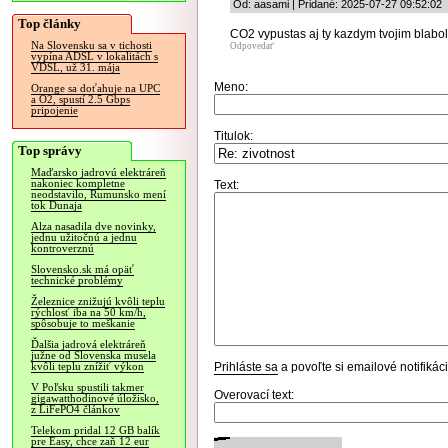
Od: aasami | Pridané: 2025-07-27 09:52:02
Top články
CO2 vypustas aj ty kazdym tvojim blabolo
Na Slovensku sa v tichosti
Odpovedať
vypína ADSL v lokalitách s
VDSL, už 31. mája
Meno:
Orange sa doťahuje na UPC
a O2, spustí 2.5 Gbps
pripojenie
Titulok:
Top správy
Maďarsko jadrovú elektráreň
nakoniec kompletne
Text:
neodstavilo, Rumunsko mení
tok Dunaja
Alza nasadila dve novinky,
jednu užitočnú a jednu
kontroverznú
Slovensko.sk má opäť
technické problémy
Železnice znižujú kvôli teplu
rýchlosť iba na 50 km/h,
spôsobuje to meškanie
Ďalšia jadrová elektráreň
južne od Slovenska musela
Prihláste sa
a povoľte si emailové notifiká
kvôli teplu znížiť výkon
V Poľsku spustili takmer
Overovací text:
gigawatthodinové úložisko,
z LiFePO4 článkov
Telekom pridal 12 GB balík
pre Easy, chce zaň 12 eur