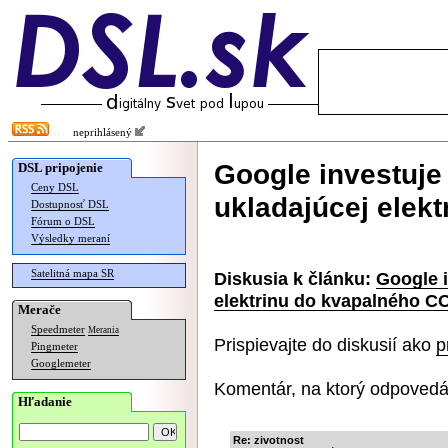
neprihlásený
Google investuje
DSL pripojenie
Ceny DSL
ukladajúcej elek
Dostupnosť DSL
Fórum o DSL
Výsledky meraní
Satelitná mapa SR
Diskusia k článku:
Google i
elektrinu do kvapalného C
Merače
Speedmeter
Merania
Prispievajte do diskusií ako
p
Pingmeter
Googlemeter
Komentár, na ktorý odpovedá
Hľadanie
Re: zivotnost