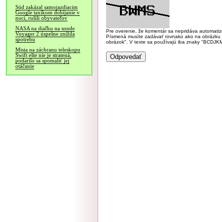
Súd zakázal samojazdiacim
Google taxíkom dobíjanie v
noci, rušili obyvateľov
NASA na diaľku na sonde
Pre overenie, že komentár sa nepridáva automatizov
Voyager 2 úspešne znížila
Písmená musíte zadávať rovnako ako na obrázku veľk
spotrebu
obrázok". V texte sa používajú iba znaky "BC
Misia na záchranu teleskopu
Swift ešte nie je stratená,
podarilo sa spomaliť jej
otáčanie