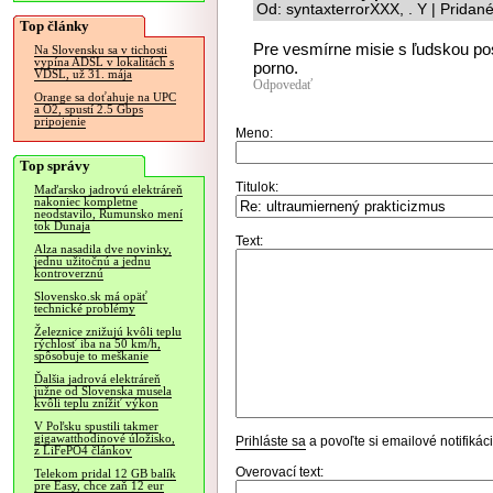
Od: syntaxterrorXXX, . Y | Pridan
Top články
Pre vesmírne misie s ľudskou po
Na Slovensku sa v tichosti
vypína ADSL v lokalitách s
porno.
VDSL, už 31. mája
Odpovedať
Orange sa doťahuje na UPC
a O2, spustí 2.5 Gbps
pripojenie
Meno:
Top správy
Titulok:
Maďarsko jadrovú elektráreň
nakoniec kompletne
neodstavilo, Rumunsko mení
tok Dunaja
Text:
Alza nasadila dve novinky,
jednu užitočnú a jednu
kontroverznú
Slovensko.sk má opäť
technické problémy
Železnice znižujú kvôli teplu
rýchlosť iba na 50 km/h,
spôsobuje to meškanie
Ďalšia jadrová elektráreň
južne od Slovenska musela
kvôli teplu znížiť výkon
V Poľsku spustili takmer
gigawatthodinové úložisko,
Prihláste sa
a povoľte si emailové notifiká
z LiFePO4 článkov
Overovací text:
Telekom pridal 12 GB balík
pre Easy, chce zaň 12 eur