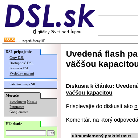
neprihlásený
Uvedená flash pa
DSL pripojenie
Ceny DSL
väčšou kapacito
Dostupnosť DSL
Fórum o DSL
Výsledky meraní
Satelitná mapa SR
Diskusia k článku:
Uvedená
väčšou kapacitou
Merače
Speedmeter
Merania
Prispievajte do diskusií ako
p
Pingmeter
Googlemeter
Komentár, na ktorý odpovedá
Hľadanie
ultraumiernený prakticizmus