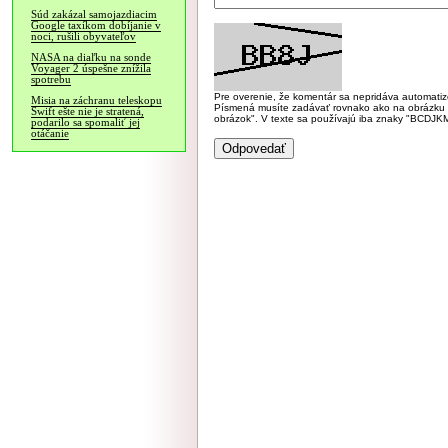
Súd zakázal samojazdiacim
Google taxíkom dobíjanie v
noci, rušili obyvateľov
NASA na diaľku na sonde
Voyager 2 úspešne znížila
spotrebu
Pre overenie, že komentár sa nepridáva automatizov
Misia na záchranu teleskopu
Písmená musíte zadávať rovnako ako na obrázku veľk
Swift ešte nie je stratená,
obrázok". V texte sa používajú iba znaky "BC
podarilo sa spomaliť jej
otáčanie