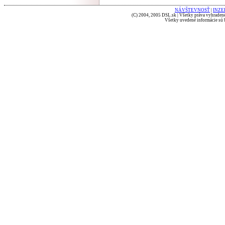
NÁVŠTEVNOSŤ
|
INZE
(C) 2004, 2005 DSL.sk | Všetky práva vyhradené
Všetky uvedené informácie sú b