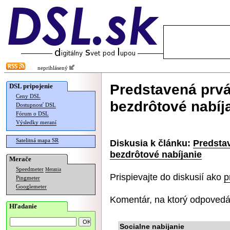
neprihlásený
Predstavená prvá
DSL pripojenie
Ceny DSL
bezdrôtové nabíj
Dostupnosť DSL
Fórum o DSL
Výsledky meraní
Satelitná mapa SR
Diskusia k článku:
Predsta
bezdrôtové nabíjanie
Merače
Speedmeter
Merania
Prispievajte do diskusií ako
p
Pingmeter
Googlemeter
Komentár, na ktorý odpovedá
Hľadanie
Socialne nabijanie