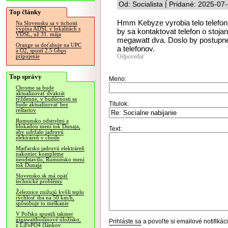
Od: Socialista | Pridané: 2025-07
Top články
Hmm Kebyze vyrobia telo telefon
Na Slovensku sa v tichosti
vypína ADSL v lokalitách s
by sa kontaktovat telefon o stojan
VDSL, už 31. mája
megawatt dva. Doslo by postupne
Orange sa doťahuje na UPC
a telefonov.
a O2, spustí 2.5 Gbps
Odpovedať
pripojenie
Top správy
Meno:
Chrome sa bude
aktualizovať dvakrát
týždenne, v budúcnosti sa
Titulok:
bude aktualizovať bez
reštartov
Rumunsko odstrelmi a
blokádou mení tok Dunaja,
Text:
aby udržalo jadrovú
elektráreň v chode
Maďarsko jadrovú elektráreň
nakoniec kompletne
neodstavilo, Rumunsko mení
tok Dunaja
Slovensko.sk má opäť
technické problémy
Železnice znižujú kvôli teplu
rýchlosť iba na 50 km/h,
spôsobuje to meškanie
V Poľsku spustili takmer
gigawatthodinové úložisko,
Prihláste sa
a povoľte si emailové notifiká
z LiFePO4 článkov