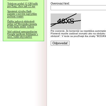
Overovací text:
Telekom pridal 12 GB balík
pre Easy, chce zaň 12 eur
Spustená výroba flash
pamäte s novým najvyšším
počtom vrstiev
Ďalšia jadrová elektráreň
južne od Slovenska musela
kvôli teplu znížiť výkon
Pre overenie, že komentár sa nepridáva automatizov
Súd zakázal samojazdiacim
Písmená musíte zadávať rovnako ako na obrázku veľk
Google taxíkom dobíjanie v
obrázok". V texte sa používajú iba znaky "BC
noci, rušili obyvateľov