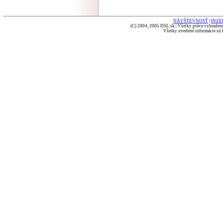
NÁVŠTEVNOSŤ
|
INZE
(C) 2004, 2005 DSL.sk | Všetky práva vyhradené
Všetky uvedené informácie sú b