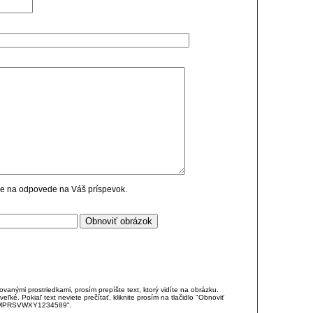
cie na odpovede na Váš príspevok.
anými prostriedkami, prosím prepíšte text, ktorý vidíte na obrázku.
é. Pokiaľ text neviete prečítať, kliknite prosím na tlačidlo "Obnoviť
DJKMPRSVWXY1234589".