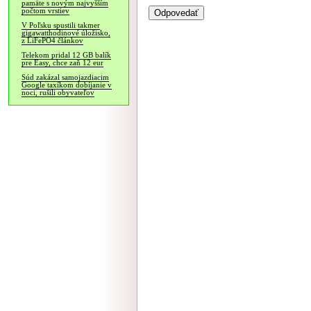
pamäte s novým najvyšším
počtom vrstiev
V Poľsku spustili takmer
gigawatthodinové úložisko,
z LiFePO4 článkov
Telekom pridal 12 GB balík
pre Easy, chce zaň 12 eur
Súd zakázal samojazdiacim
Google taxíkom dobíjanie v
noci, rušili obyvateľov