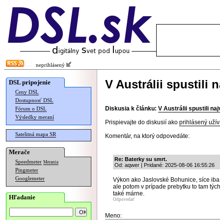
neprihlásený
V Austrálii spustili 
DSL pripojenie
Ceny DSL
Dostupnosť DSL
Diskusia k článku:
V Austrálii spustili na
Fórum o DSL
Výsledky meraní
Prispievajte do diskusií ako
prihlásený užív
Satelitná mapa SR
Komentár, na ktorý odpovedáte:
Merače
Re: Baterky su smrt.
Speedmeter
Merania
Od: aqwer | Pridané: 2025-08-06 16:55:26
Pingmeter
Googlemeter
Výkon ako Jaslovské Bohunice, síce iba 
ale potom v prípade prebytku to tam tých
také márne.
Hľadanie
Odpovedať
Meno: