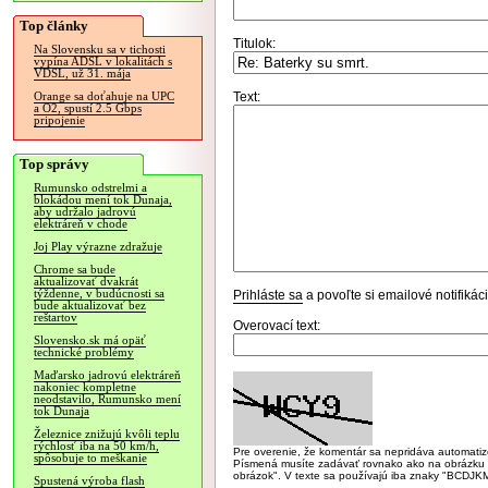
Top články
Titulok:
Na Slovensku sa v tichosti
vypína ADSL v lokalitách s
VDSL, už 31. mája
Text:
Orange sa doťahuje na UPC
a O2, spustí 2.5 Gbps
pripojenie
Top správy
Rumunsko odstrelmi a
blokádou mení tok Dunaja,
aby udržalo jadrovú
elektráreň v chode
Joj Play výrazne zdražuje
Chrome sa bude
aktualizovať dvakrát
týždenne, v budúcnosti sa
Prihláste sa
a povoľte si emailové notifiká
bude aktualizovať bez
reštartov
Overovací text:
Slovensko.sk má opäť
technické problémy
Maďarsko jadrovú elektráreň
nakoniec kompletne
neodstavilo, Rumunsko mení
tok Dunaja
Železnice znižujú kvôli teplu
rýchlosť iba na 50 km/h,
Pre overenie, že komentár sa nepridáva automatizov
spôsobuje to meškanie
Písmená musíte zadávať rovnako ako na obrázku veľk
obrázok". V texte sa používajú iba znaky "BC
Spustená výroba flash