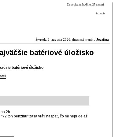
Za poslednú hodinu: 27 meraní
inzercia
Štvrtok, 6. augusta 2026, dnes má meniny
Jozefína
najväčšie batériové úložisko
jväčšie batériové úložisko
ateľ
.
na 2h...
 "72 ton benzinu" zasa vráti naspäť, čo mi nepríde až