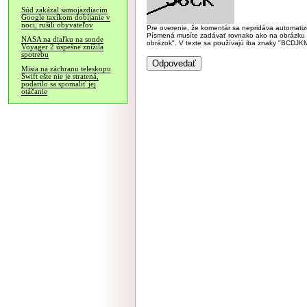
Súd zakázal samojazdiacim
Google taxíkom dobíjanie v
noci, rušili obyvateľov
Pre overenie, že komentár sa nepridáva automatizov
Písmená musíte zadávať rovnako ako na obrázku veľk
NASA na diaľku na sonde
obrázok". V texte sa používajú iba znaky "BC
Voyager 2 úspešne znížila
spotrebu
Misia na záchranu teleskopu
Swift ešte nie je stratená,
podarilo sa spomaliť jej
otáčanie