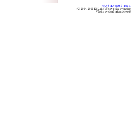
NÁVŠTEVNOSŤ
|
INZE
(C) 2004, 2005 DSL.sk | Všetky práva vyhradené
Všetky uvedené informácie sú b