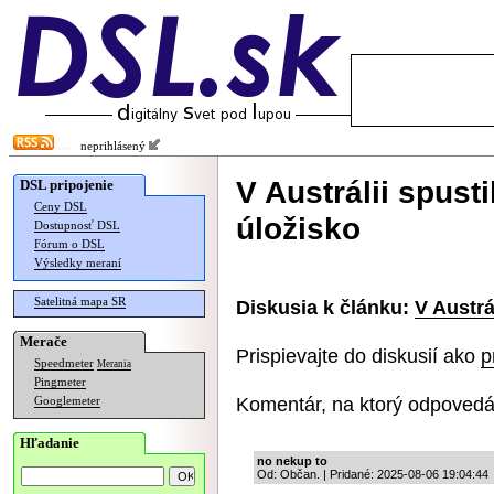
neprihlásený
V Austrálii spusti
DSL pripojenie
Ceny DSL
úložisko
Dostupnosť DSL
Fórum o DSL
Výsledky meraní
Satelitná mapa SR
Diskusia k článku:
V Austrá
Merače
Prispievajte do diskusií ako
p
Speedmeter
Merania
Pingmeter
Komentár, na ktorý odpovedá
Googlemeter
Hľadanie
no nekup to
Od: Občan. | Pridané: 2025-08-06 19:04:44