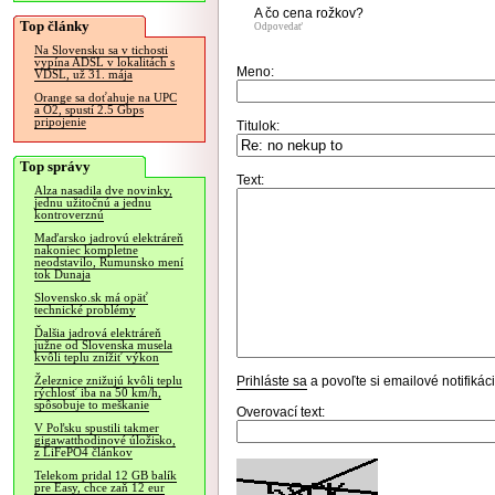
A čo cena rožkov?
Top články
Odpovedať
Na Slovensku sa v tichosti
vypína ADSL v lokalitách s
Meno:
VDSL, už 31. mája
Orange sa doťahuje na UPC
a O2, spustí 2.5 Gbps
pripojenie
Titulok:
Top správy
Text:
Alza nasadila dve novinky,
jednu užitočnú a jednu
kontroverznú
Maďarsko jadrovú elektráreň
nakoniec kompletne
neodstavilo, Rumunsko mení
tok Dunaja
Slovensko.sk má opäť
technické problémy
Ďalšia jadrová elektráreň
južne od Slovenska musela
kvôli teplu znížiť výkon
Prihláste sa
a povoľte si emailové notifiká
Železnice znižujú kvôli teplu
rýchlosť iba na 50 km/h,
spôsobuje to meškanie
Overovací text:
V Poľsku spustili takmer
gigawatthodinové úložisko,
z LiFePO4 článkov
Telekom pridal 12 GB balík
pre Easy, chce zaň 12 eur