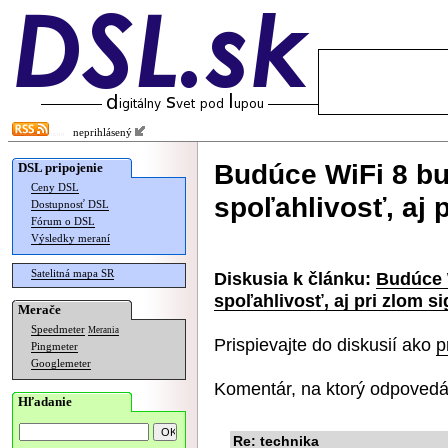
neprihlásený
Budúce WiFi 8 b
DSL pripojenie
Ceny DSL
spoľahlivosť, aj 
Dostupnosť DSL
Fórum o DSL
Výsledky meraní
Satelitná mapa SR
Diskusia k článku:
Budúce 
spoľahlivosť, aj pri zlom s
Merače
Speedmeter
Merania
Prispievajte do diskusií ako
p
Pingmeter
Googlemeter
Komentár, na ktorý odpovedá
Hľadanie
Re: technika