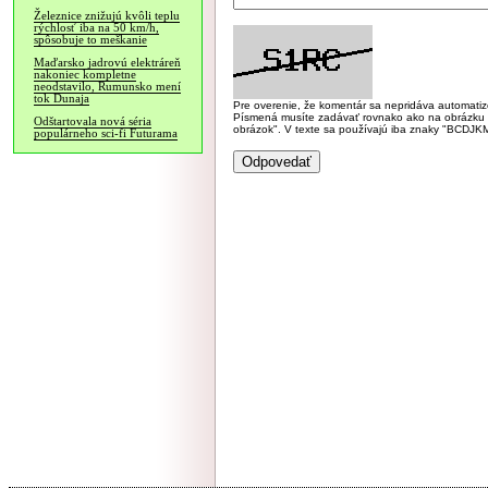
Železnice znižujú kvôli teplu
rýchlosť iba na 50 km/h,
spôsobuje to meškanie
Maďarsko jadrovú elektráreň
nakoniec kompletne
neodstavilo, Rumunsko mení
tok Dunaja
Pre overenie, že komentár sa nepridáva automatizov
Písmená musíte zadávať rovnako ako na obrázku veľk
Odštartovala nová séria
obrázok". V texte sa používajú iba znaky "BC
populárneho sci-fi Futurama