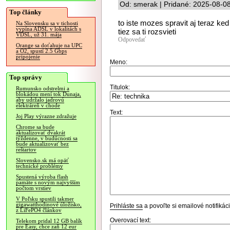
Od: smerak | Pridané: 2025-08-0
Top články
to iste mozes spravit aj teraz ke
Na Slovensku sa v tichosti
vypína ADSL v lokalitách s
tiez sa ti rozsvieti
VDSL, už 31. mája
Odpovedať
Orange sa doťahuje na UPC
a O2, spustí 2.5 Gbps
pripojenie
Meno:
Top správy
Titulok:
Rumunsko odstrelmi a
blokádou mení tok Dunaja,
aby udržalo jadrovú
elektráreň v chode
Text:
Joj Play výrazne zdražuje
Chrome sa bude
aktualizovať dvakrát
týždenne, v budúcnosti sa
bude aktualizovať bez
reštartov
Slovensko.sk má opäť
technické problémy
Spustená výroba flash
pamäte s novým najvyšším
počtom vrstiev
V Poľsku spustili takmer
gigawatthodinové úložisko,
Prihláste sa
a povoľte si emailové notifiká
z LiFePO4 článkov
Overovací text:
Telekom pridal 12 GB balík
pre Easy, chce zaň 12 eur