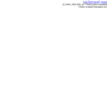
NÁVŠTEVNOSŤ
|
INZE
(C) 2004, 2005 DSL.sk | Všetky práva vyhradené
Všetky uvedené informácie sú b