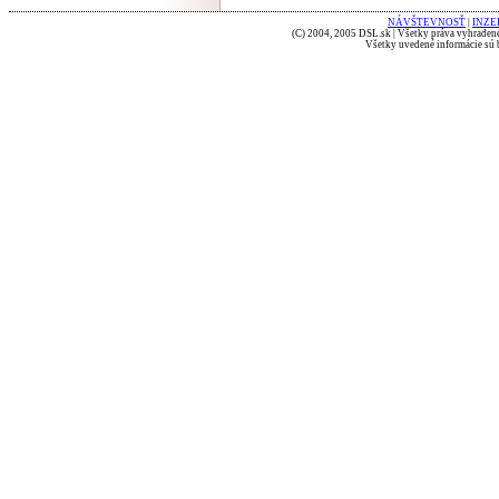
NÁVŠTEVNOSŤ
|
INZE
(C) 2004, 2005 DSL.sk | Všetky práva vyhradené
Všetky uvedené informácie sú b