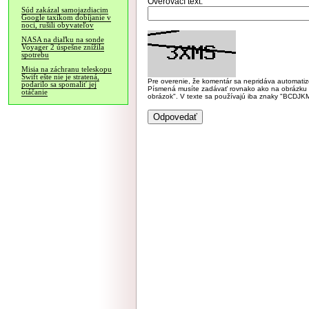
Overovací text:
Súd zakázal samojazdiacim
Google taxíkom dobíjanie v
noci, rušili obyvateľov
NASA na diaľku na sonde
Voyager 2 úspešne znížila
spotrebu
Misia na záchranu teleskopu
Swift ešte nie je stratená,
Pre overenie, že komentár sa nepridáva automatizov
podarilo sa spomaliť jej
Písmená musíte zadávať rovnako ako na obrázku veľk
otáčanie
obrázok". V texte sa používajú iba znaky "BC