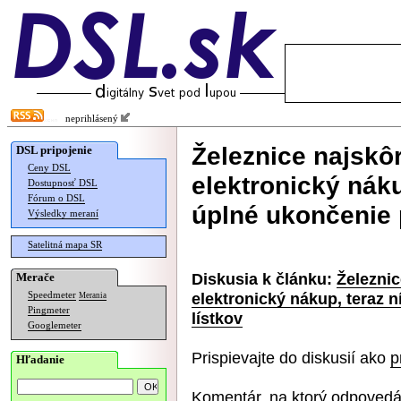
neprihlásený
Železnice najskôr
DSL pripojenie
Ceny DSL
elektronický nák
Dostupnosť DSL
Fórum o DSL
úplné ukončenie 
Výsledky meraní
Satelitná mapa SR
Diskusia k článku:
Železnic
Merače
elektronický nákup, teraz 
Speedmeter
Merania
Pingmeter
lístkov
Googlemeter
Prispievajte do diskusií ako
p
Hľadanie
Komentár, na ktorý odpovedá