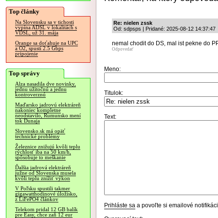
Top články
Na Slovensku sa v tichosti
Re: nielen zssk
vypína ADSL v lokalitách s
Od: sdpsps | Pridané: 2025-08-12 14:37:47
VDSL, už 31. mája
nemal chodit do DS, mal ist pekne do PP
Orange sa doťahuje na UPC
a O2, spustí 2.5 Gbps
Odpovedať
pripojenie
Meno:
Top správy
Alza nasadila dve novinky,
jednu užitočnú a jednu
Titulok:
kontroverznú
Maďarsko jadrovú elektráreň
nakoniec kompletne
neodstavilo, Rumunsko mení
Text:
tok Dunaja
Slovensko.sk má opäť
technické problémy
Železnice znižujú kvôli teplu
rýchlosť iba na 50 km/h,
spôsobuje to meškanie
Ďalšia jadrová elektráreň
južne od Slovenska musela
kvôli teplu znížiť výkon
V Poľsku spustili takmer
gigawatthodinové úložisko,
z LiFePO4 článkov
Prihláste sa
a povoľte si emailové notifiká
Telekom pridal 12 GB balík
pre Easy, chce zaň 12 eur