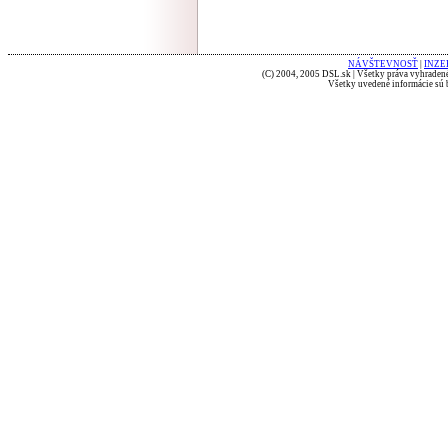
NÁVŠTEVNOSŤ
|
INZE
(C) 2004, 2005 DSL.sk | Všetky práva vyhradené
Všetky uvedené informácie sú b