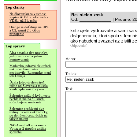
Top články
Na Slovensku sa v tichosti
Re: nielen zssk
vypína ADSL v lokalitách s
Od: _____________ | Pridané: 2
VDSL, už 31. mája
Orange sa doťahuje na UPC
kritizujete vydrbavate a sami sa s
a O2, spustí 2.5 Gbps
pripojenie
de/generaciu, ktori spolu s femini
ako nabudeni zvazaci az zistili ze 
Odpovedať
Top správy
Alza nasadila dve novinky,
jednu užitočnú a jednu
Meno:
kontroverznú
Maďarsko jadrovú elektráreň
nakoniec kompletne
neodstavilo, Rumunsko mení
Titulok:
tok Dunaja
Ďalšia jadrová elektráreň
južne od Slovenska musela
Text:
kvôli teplu znížiť výkon
Železnice znižujú kvôli teplu
rýchlosť iba na 50 km/h,
spôsobuje to meškanie
Železnice predávajú dve
tretiny lístkov elektronicky,
po donútení cestujúcich na
takýto nákup
NASA na diaľku na sonde
Voyager 2 úspešne znížila
spotrebu