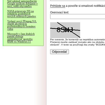
Súd zakázal samojazdiacim
Google taxíkom dobíjanie v
Prihláste sa
a povoľte si emailové notifiká
noci, rušili obyvateľov
NASA pripravuje ISS na
Overovací text:
inštaláciu posledných
nových solárnych panelov
Vydaný nový FFmpeg 9.0,
zlepšil akceleráciu
profesionálnych formátov
videa
Microsoft v čase drahých
pamätí sľubuje
optimalizovať spotrebu
Pre overenie, že komentár sa nepridáva automatizov
RAM vo Windows 11
Písmená musíte zadávať rovnako ako na obrázku veľk
obrázok". V texte sa používajú iba znaky "BC