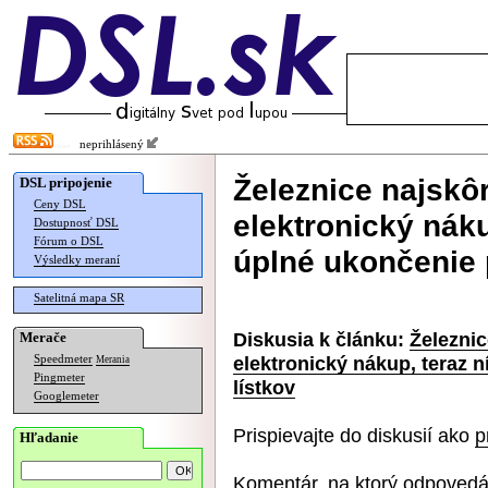
neprihlásený
Železnice najskôr
DSL pripojenie
Ceny DSL
elektronický nák
Dostupnosť DSL
Fórum o DSL
úplné ukončenie 
Výsledky meraní
Satelitná mapa SR
Diskusia k článku:
Železnic
Merače
elektronický nákup, teraz 
Speedmeter
Merania
Pingmeter
lístkov
Googlemeter
Prispievajte do diskusií ako
p
Hľadanie
Komentár, na ktorý odpovedá