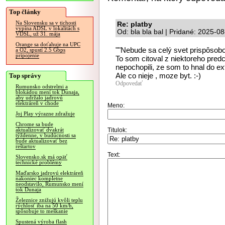
Top články
Na Slovensku sa v tichosti
Re: platby
vypína ADSL v lokalitách s
Od: bla bla bal | Pridané: 2025-0
VDSL, už 31. mája
Orange sa doťahuje na UPC
""Nebude sa celý svet prispôsobov
a O2, spustí 2.5 Gbps
pripojenie
To som citoval z niektoreho predc
nepochopili, ze som to hnal do ext
Ale co nieje , moze byt. :-)
Top správy
Odpovedať
Rumunsko odstrelmi a
blokádou mení tok Dunaja,
aby udržalo jadrovú
elektráreň v chode
Meno:
Joj Play výrazne zdražuje
Chrome sa bude
Titulok:
aktualizovať dvakrát
týždenne, v budúcnosti sa
bude aktualizovať bez
reštartov
Text:
Slovensko.sk má opäť
technické problémy
Maďarsko jadrovú elektráreň
nakoniec kompletne
neodstavilo, Rumunsko mení
tok Dunaja
Železnice znižujú kvôli teplu
rýchlosť iba na 50 km/h,
spôsobuje to meškanie
Spustená výroba flash