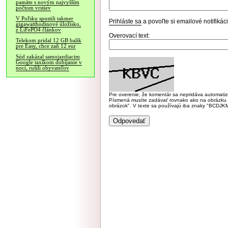
pamäte s novým najvyšším
počtom vrstiev
V Poľsku spustili takmer
Prihláste sa
a povoľte si emailové notifiká
gigawatthodinové úložisko,
z LiFePO4 článkov
Overovací text:
Telekom pridal 12 GB balík
pre Easy, chce zaň 12 eur
Súd zakázal samojazdiacim
Google taxíkom dobíjanie v
noci, rušili obyvateľov
Pre overenie, že komentár sa nepridáva automatizov
Písmená musíte zadávať rovnako ako na obrázku veľk
obrázok". V texte sa používajú iba znaky "BC