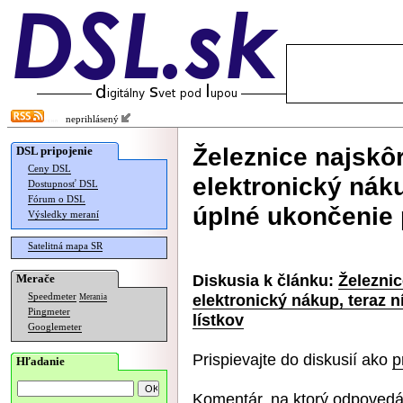
neprihlásený
Železnice najskôr
DSL pripojenie
Ceny DSL
elektronický nák
Dostupnosť DSL
Fórum o DSL
úplné ukončenie 
Výsledky meraní
Satelitná mapa SR
Diskusia k článku:
Železnic
Merače
elektronický nákup, teraz 
Speedmeter
Merania
Pingmeter
lístkov
Googlemeter
Prispievajte do diskusií ako
p
Hľadanie
Komentár, na ktorý odpovedá