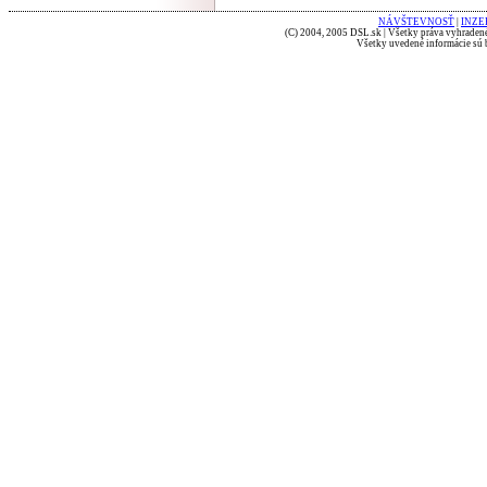
NÁVŠTEVNOSŤ
|
INZE
(C) 2004, 2005 DSL.sk | Všetky práva vyhradené
Všetky uvedené informácie sú b