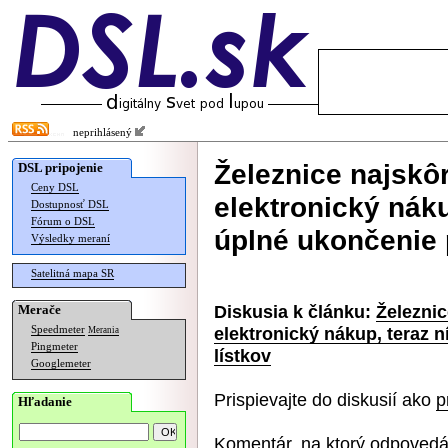
neprihlásený
Železnice najskôr
DSL pripojenie
Ceny DSL
elektronický nák
Dostupnosť DSL
Fórum o DSL
úplné ukončenie 
Výsledky meraní
Satelitná mapa SR
Diskusia k článku:
Železnic
Merače
elektronický nákup, teraz 
Speedmeter
Merania
Pingmeter
lístkov
Googlemeter
Prispievajte do diskusií ako
p
Hľadanie
Komentár, na ktorý odpovedá