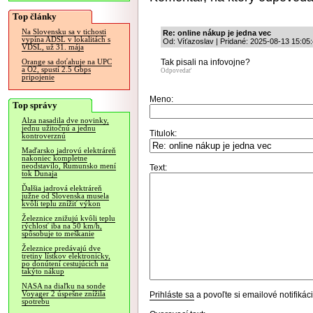
Top články
Na Slovensku sa v tichosti
Re: online nákup je jedna vec
vypína ADSL v lokalitách s
Od: Víťazoslav | Pridané: 2025-08-13 15:05
VDSL, už 31. mája
Tak pisali na infovojne?
Orange sa doťahuje na UPC
a O2, spustí 2.5 Gbps
Odpovedať
pripojenie
Meno:
Top správy
Alza nasadila dve novinky,
jednu užitočnú a jednu
Titulok:
kontroverznú
Maďarsko jadrovú elektráreň
nakoniec kompletne
neodstavilo, Rumunsko mení
Text:
tok Dunaja
Ďalšia jadrová elektráreň
južne od Slovenska musela
kvôli teplu znížiť výkon
Železnice znižujú kvôli teplu
rýchlosť iba na 50 km/h,
spôsobuje to meškanie
Železnice predávajú dve
tretiny lístkov elektronicky,
po donútení cestujúcich na
takýto nákup
NASA na diaľku na sonde
Voyager 2 úspešne znížila
Prihláste sa
a povoľte si emailové notifiká
spotrebu