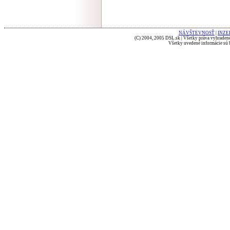
NÁVŠTEVNOSŤ
|
INZE
(C) 2004, 2005 DSL.sk | Všetky práva vyhradené
Všetky uvedené informácie sú b