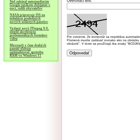
Overovací text:
Súd zakázal samojazdiacim
Google taxíkom dobíjanie v
noci, rušili obyvateľov
NASA pripravuje ISS na
inštaláciu posledných
nových solárnych panelov
Vydaný nový FFmpeg 9.0,
zlepšil akceleráciu
profesionálnych formátov
Pre overenie, že komentár sa nepridáva automatizov
videa
Písmená musíte zadávať rovnako ako na obrázku veľk
obrázok". V texte sa používajú iba znaky "BC
Microsoft v čase drahých
pamätí sľubuje
optimalizovať spotrebu
RAM vo Windows 11