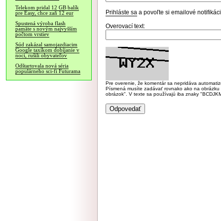
Telekom pridal 12 GB balík
Prihláste sa
a povoľte si emailové notifiká
pre Easy, chce zaň 12 eur
Spustená výroba flash
Overovací text:
pamäte s novým najvyšším
počtom vrstiev
Súd zakázal samojazdiacim
Google taxíkom dobíjanie v
noci, rušili obyvateľov
Odštartovala nová séria
populárneho sci-fi Futurama
Pre overenie, že komentár sa nepridáva automatizov
Písmená musíte zadávať rovnako ako na obrázku veľk
obrázok". V texte sa používajú iba znaky "BC