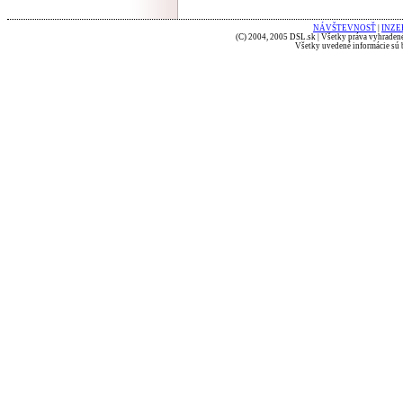
NÁVŠTEVNOSŤ
|
INZE
(C) 2004, 2005 DSL.sk | Všetky práva vyhradené
Všetky uvedené informácie sú b