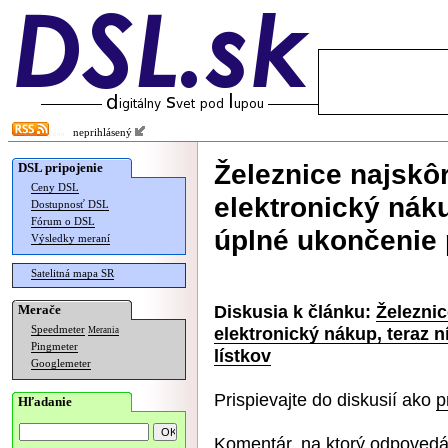
neprihlásený
Železnice najskôr
DSL pripojenie
Ceny DSL
elektronický nák
Dostupnosť DSL
Fórum o DSL
úplné ukončenie 
Výsledky meraní
Satelitná mapa SR
Diskusia k článku:
Železnic
Merače
elektronický nákup, teraz 
Speedmeter
Merania
Pingmeter
lístkov
Googlemeter
Prispievajte do diskusií ako
p
Hľadanie
Komentár, na ktorý odpovedá