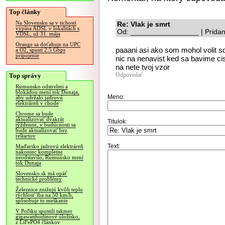
Top články
Na Slovensku sa v tichosti
Re: Vlak je smrt
vypína ADSL v lokalitách s
Od: _________________ | Pridan
VDSL, už 31. mája
Orange sa doťahuje na UPC
paaani asi ako som mohol volit sd
a O2, spustí 2.5 Gbps
pripojenie
nic na nenavist ked sa bavime cis
na nete tvoj vzor
Odpovedať
Top správy
Rumunsko odstrelmi a
blokádou mení tok Dunaja,
Meno:
aby udržalo jadrovú
elektráreň v chode
Chrome sa bude
aktualizovať dvakrát
Titulok:
týždenne, v budúcnosti sa
bude aktualizovať bez
reštartov
Text:
Maďarsko jadrovú elektráreň
nakoniec kompletne
neodstavilo, Rumunsko mení
tok Dunaja
Slovensko.sk má opäť
technické problémy
Železnice znižujú kvôli teplu
rýchlosť iba na 50 km/h,
spôsobuje to meškanie
V Poľsku spustili takmer
gigawatthodinové úložisko,
z LiFePO4 článkov