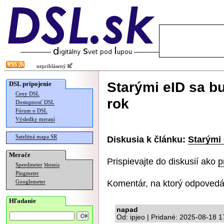
neprihlásený
Starými eID sa b
DSL pripojenie
Ceny DSL
rok
Dostupnosť DSL
Fórum o DSL
Výsledky meraní
Satelitná mapa SR
Diskusia k článku:
Starými 
Merače
Prispievajte do diskusií ako
p
Speedmeter
Merania
Pingmeter
Komentár, na ktorý odpovedá
Googlemeter
Hľadanie
napad
Od: ipjeo | Pridané: 2025-08-18 1