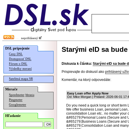
neprihlásený
Starými eID sa bude
DSL pripojenie
Ceny DSL
Dostupnosť DSL
Diskusia k článku:
Starými eID sa bude d
Fórum o DSL
Výsledky meraní
Prispievajte do diskusií ako
prihlásený užív
Satelitná mapa SR
Komentár, na ktorý odpovedáte:
Merače
Easy Loan offer Apply Now
Speedmeter
Merania
Od: Mike Morgan | Pridané: 2026-06-01 17:
Pingmeter
Googlemeter
Do you need a quick long or short term L
We offer business Loan, personal Loan,
consolidation Loan etc.. no matter your c
Hľadanie
&#65279;Personal Loans (Secure and 
&#65279;Business Loans (Secure and 
&#65279;Consolidation Loan and many