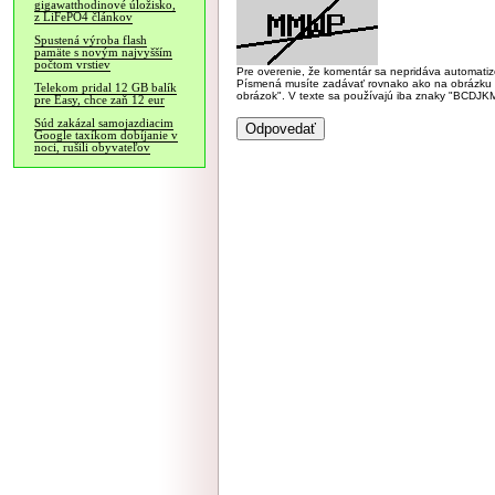
gigawatthodinové úložisko,
z LiFePO4 článkov
Spustená výroba flash
pamäte s novým najvyšším
počtom vrstiev
Pre overenie, že komentár sa nepridáva automatizov
Písmená musíte zadávať rovnako ako na obrázku veľk
Telekom pridal 12 GB balík
obrázok". V texte sa používajú iba znaky "BC
pre Easy, chce zaň 12 eur
Súd zakázal samojazdiacim
Google taxíkom dobíjanie v
noci, rušili obyvateľov