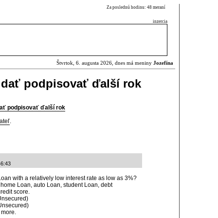
Za poslednú hodinu: 48 meraní
inzercia
Štvrtok, 6. augusta 2026, dnes má meniny
Jozefína
 dať podpisovať ďalší rok
ať podpisovať ďalší rok
ateľ
.
46:43
oan with a relatively low interest rate as low as 3%?
 home Loan, auto Loan, student Loan, debt
redit score.
Unsecured)
Unsecured)
 more.