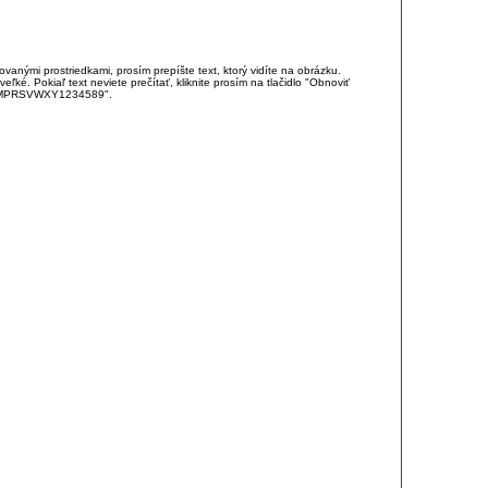
anými prostriedkami, prosím prepíšte text, ktorý vidíte na obrázku.
é. Pokiaľ text neviete prečítať, kliknite prosím na tlačidlo "Obnoviť
DJKMPRSVWXY1234589".