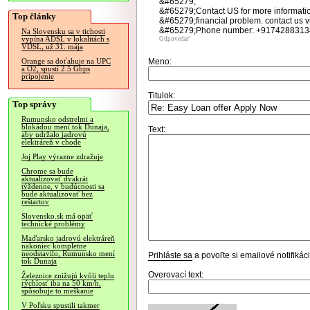
&#65279;
&#65279;Contact US for more informatio
Top články
&#65279;financial problem. contact us 
&#65279;Phone number: +917428831341
Na Slovensku sa v tichosti
vypína ADSL v lokalitách s
Odpovedať
VDSL, už 31. mája
Meno:
Orange sa doťahuje na UPC
a O2, spustí 2.5 Gbps
pripojenie
Titulok:
Top správy
Rumunsko odstrelmi a
blokádou mení tok Dunaja,
Text:
aby udržalo jadrovú
elektráreň v chode
Joj Play výrazne zdražuje
Chrome sa bude
aktualizovať dvakrát
týždenne, v budúcnosti sa
bude aktualizovať bez
reštartov
Slovensko.sk má opäť
technické problémy
Maďarsko jadrovú elektráreň
nakoniec kompletne
neodstavilo, Rumunsko mení
Prihláste sa
a povoľte si emailové notifiká
tok Dunaja
Overovací text:
Železnice znižujú kvôli teplu
rýchlosť iba na 50 km/h,
spôsobuje to meškanie
V Poľsku spustili takmer