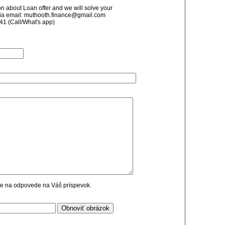
n about Loan offer and we will solve your
via email: muthooth.finance@gmail.com
 (Call/What's app)
cie na odpovede na Váš príspevok.