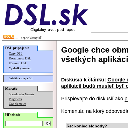
neprihlásený
Google chce obme
DSL pripojenie
Ceny DSL
všetkých aplikác
Dostupnosť DSL
Fórum o DSL
Výsledky meraní
Satelitná mapa SR
Diskusia k článku:
Google 
aplikácií budú musieť byť 
Merače
Speedmeter
Merania
Prispievajte do diskusií ako
p
Pingmeter
Googlemeter
Komentár, na ktorý odpovedá
Hľadanie
Re: koniec slobody?