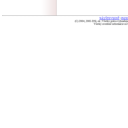
NÁVŠTEVNOSŤ
|
INZE
(C) 2004, 2005 DSL.sk | Všetky práva vyhradené
Všetky uvedené informácie sú b