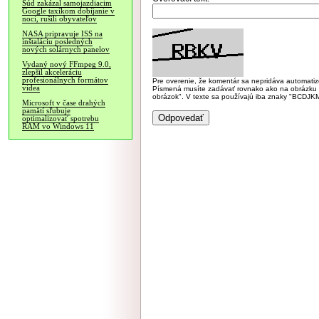
Súd zakázal samojazdiacim
Google taxíkom dobíjanie v
noci, rušili obyvateľov
NASA pripravuje ISS na
inštaláciu posledných
nových solárnych panelov
Vydaný nový FFmpeg 9.0,
zlepšil akceleráciu
profesionálnych formátov
Pre overenie, že komentár sa nepridáva automatizov
videa
Písmená musíte zadávať rovnako ako na obrázku veľk
obrázok". V texte sa používajú iba znaky "BC
Microsoft v čase drahých
pamätí sľubuje
optimalizovať spotrebu
RAM vo Windows 11