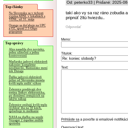
Od: peterko33 | Pridané: 2025-08
Top články
takí ako vy sa raz ráno zobudia a
Na Slovensku sa v tichosti
vypína ADSL v lokalitách s
pripnúť žltú hviezdu..
VDSL, už 31. mája
Orange sa doťahuje na UPC
Odpovedať
a O2, spustí 2.5 Gbps
pripojenie
Meno:
Top správy
Alza nasadila dve novinky,
jednu užitočnú a jednu
Titulok:
kontroverznú
Maďarsko jadrovú elektráreň
nakoniec kompletne
Text:
neodstavilo, Rumunsko mení
tok Dunaja
Ďalšia jadrová elektráreň
južne od Slovenska musela
kvôli teplu znížiť výkon
Železnice predávajú dve
tretiny lístkov elektronicky,
po donútení cestujúcich na
takýto nákup
Železnice znižujú kvôli teplu
rýchlosť iba na 50 km/h,
spôsobuje to meškanie
NASA na diaľku na sonde
Prihláste sa
a povoľte si emailové notifiká
Voyager 2 úspešne znížila
spotrebu
Overovací text: