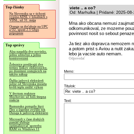
Top články
viete .. a co?
Od: Marhulka | Pridané: 2025-08
Na Slovensku sa v tichosti
vypína ADSL v lokalitách s
VDSL, už 31. mája
Mna ako obcana nemusi zaujmat, c
Orange sa doťahuje na UPC
odkomunikoval, ze mozeme pou
a O2, spustí 2.5 Gbps
povinnost nosit so sebout penaz
pripojenie
Ja tiez ako dopravca nemozem n
Top správy
a potom prist s Aviou a nutit zak
Alza nasadila dve novinky,
lebo ja vacsie auto nemam.
jednu užitočnú a jednu
Odpovedať
kontroverznú
Železnice predávajú dve
tretiny lístkov elektronicky,
po donútení cestujúcich na
Meno:
takýto nákup
Ďalšia jadrová elektráreň
južne od Slovenska musela
Titulok:
kvôli teplu znížiť výkon
V štvrtom reaktore
Mochoviec už beží štiepna
reakcia
Text:
Rumunsko potopilo štyri
člny a úspešne zvýšilo tok
Dunaja k jadrovej elektrárni
Microsoft v čase drahých
pamätí sľubuje
optimalizovať spotrebu
RAM vo Windows 11