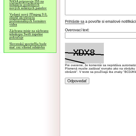
NASA pripravuje ISS na
inštaláciu posledných
nových solárnych panelov
Vydaný nový FFmpeg 9.0,
zlepšil akceleráciu
profesionálnych formátov
Prihláste sa
a povoľte si emailové notifiká
videa
Overovací text:
Záchrana misie na záchranu
teleskopu Swift úspešne
pokračuje
Slovenská sporiteľňa bude
mať cez víkend odstávku
Pre overenie, že komentár sa nepridáva automatizov
Písmená musíte zadávať rovnako ako na obrázku veľk
obrázok". V texte sa používajú iba znaky "BC