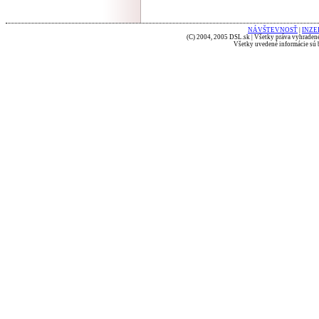
NÁVŠTEVNOSŤ
|
INZE
(C) 2004, 2005 DSL.sk | Všetky práva vyhradené
Všetky uvedené informácie sú b