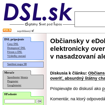
neprihlásený
Občiansky v eDo
DSL pripojenie
Ceny DSL
elektronicky ove
Dostupnosť DSL
Fórum o DSL
v nasadzovaní al
Výsledky meraní
Satelitná mapa SR
Diskusia k článku:
Občians
Merače
overiť, absurdný štátny ch
Speedmeter
Merania
Pingmeter
Googlemeter
Prispievajte do diskusií ako
p
Hľadanie
Komentár, na ktorý odpovedá