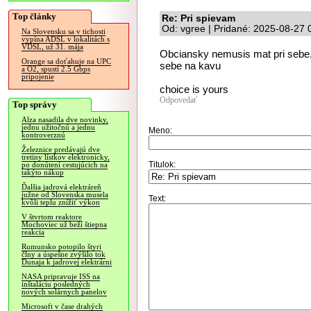
Top články
Re: Pri spievam
Od: vgree | Pridané: 2025-08-27 
Na Slovensku sa v tichosti
vypína ADSL v lokalitách s
VDSL, už 31. mája
Obciansky nemusis mat pri sebe,
Orange sa doťahuje na UPC
sebe na kavu
a O2, spustí 2.5 Gbps
pripojenie
choice is yours
Odpovedať
Top správy
Alza nasadila dve novinky,
jednu užitočnú a jednu
Meno:
kontroverznú
Železnice predávajú dve
tretiny lístkov elektronicky,
Titulok:
po donútení cestujúcich na
takýto nákup
Ďalšia jadrová elektráreň
južne od Slovenska musela
Text:
kvôli teplu znížiť výkon
V štvrtom reaktore
Mochoviec už beží štiepna
reakcia
Rumunsko potopilo štyri
člny a úspešne zvýšilo tok
Dunaja k jadrovej elektrárni
NASA pripravuje ISS na
inštaláciu posledných
nových solárnych panelov
Microsoft v čase drahých