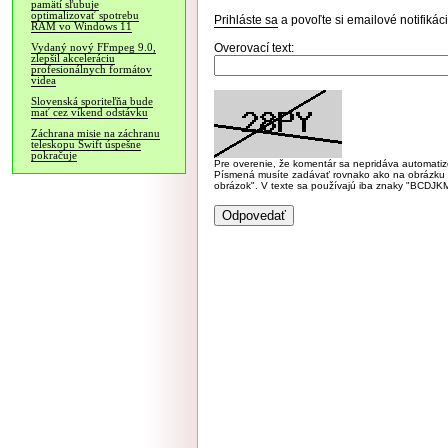
pamätí sľubuje
optimalizovať spotrebu
Prihláste sa
a povoľte si emailové notifiká
RAM vo Windows 11
Overovací text:
Vydaný nový FFmpeg 9.0,
zlepšil akceleráciu
profesionálnych formátov
videa
Slovenská sporiteľňa bude
mať cez víkend odstávku
Záchrana misie na záchranu
teleskopu Swift úspešne
pokračuje
Pre overenie, že komentár sa nepridáva automatizov
Písmená musíte zadávať rovnako ako na obrázku veľk
obrázok". V texte sa používajú iba znaky "BC