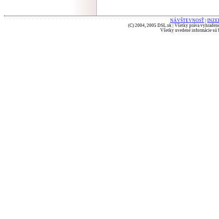
NÁVŠTEVNOSŤ
|
INZE
(C) 2004, 2005 DSL.sk | Všetky práva vyhradené
Všetky uvedené informácie sú b