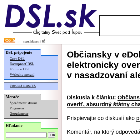
neprihlásený
Občiansky v eDo
DSL pripojenie
Ceny DSL
elektronicky ove
Dostupnosť DSL
Fórum o DSL
v nasadzovaní al
Výsledky meraní
Satelitná mapa SR
Diskusia k článku:
Občians
Merače
overiť, absurdný štátny ch
Speedmeter
Merania
Pingmeter
Googlemeter
Prispievajte do diskusií ako
p
Hľadanie
Komentár, na ktorý odpovedá