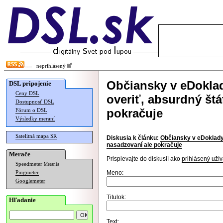
neprihlásený
Občiansky v eDoklad
DSL pripojenie
Ceny DSL
overiť, absurdný št
Dostupnosť DSL
pokračuje
Fórum o DSL
Výsledky meraní
Satelitná mapa SR
Diskusia k článku:
Občiansky v eDoklady 
nasadzovaní ale pokračuje
Merače
Prispievajte do diskusií ako
prihlásený užív
Speedmeter
Merania
Meno:
Pingmeter
Googlemeter
Titulok:
Hľadanie
Text: