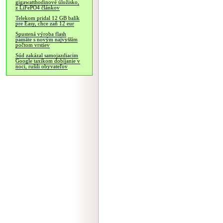
gigawatthodinové úložisko,
z LiFePO4 článkov
Telekom pridal 12 GB balík
pre Easy, chce zaň 12 eur
Spustená výroba flash
pamäte s novým najvyšším
počtom vrstiev
Súd zakázal samojazdiacim
Google taxíkom dobíjanie v
noci, rušili obyvateľov