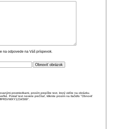
cie na odpovede na Váš príspevok.
anými prostriedkami, prosím prepíšte text, ktorý vidíte na obrázku.
é. Pokiaľ text neviete prečítať, kliknite prosím na tlačidlo "Obnoviť
DJKMPRSVWXY1234589".