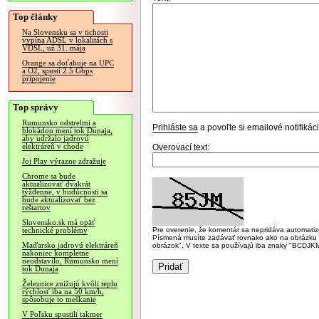
Top články
Na Slovensku sa v tichosti
vypína ADSL v lokalitách s
VDSL, už 31. mája
Orange sa doťahuje na UPC
a O2, spustí 2.5 Gbps
pripojenie
Top správy
Rumunsko odstrelmi a
Prihláste sa
a povoľte si emailové notifiká
blokádou mení tok Dunaja,
aby udržalo jadrovú
elektráreň v chode
Overovací text:
Joj Play výrazne zdražuje
Chrome sa bude
aktualizovať dvakrát
týždenne, v budúcnosti sa
bude aktualizovať bez
reštartov
Slovensko.sk má opäť
Pre overenie, že komentár sa nepridáva automatizov
technické problémy
Písmená musíte zadávať rovnako ako na obrázku veľk
Maďarsko jadrovú elektráreň
obrázok". V texte sa používajú iba znaky "BC
nakoniec kompletne
neodstavilo, Rumunsko mení
tok Dunaja
Železnice znižujú kvôli teplu
rýchlosť iba na 50 km/h,
spôsobuje to meškanie
V Poľsku spustili takmer