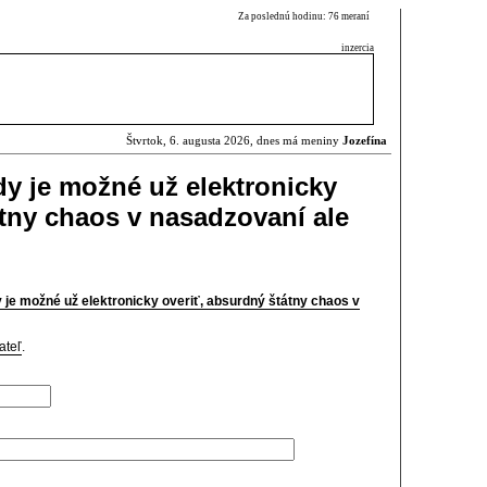
Za poslednú hodinu: 76 meraní
inzercia
Štvrtok, 6. augusta 2026, dnes má meniny
Jozefína
y je možné už elektronicky
átny chaos v nasadzovaní ale
je možné už elektronicky overiť, absurdný štátny chaos v
ateľ
.