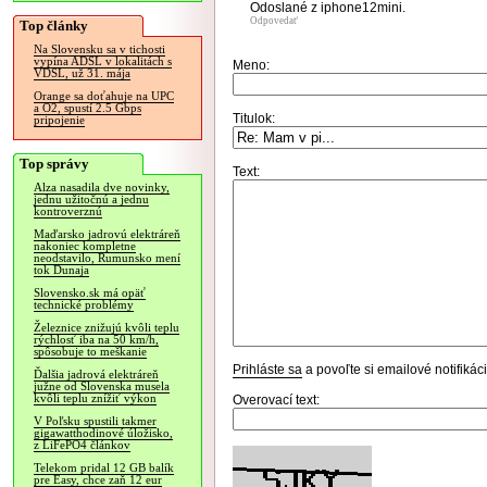
Odoslané z iphone12mini.
Odpovedať
Top články
Na Slovensku sa v tichosti
vypína ADSL v lokalitách s
Meno:
VDSL, už 31. mája
Orange sa doťahuje na UPC
a O2, spustí 2.5 Gbps
Titulok:
pripojenie
Top správy
Text:
Alza nasadila dve novinky,
jednu užitočnú a jednu
kontroverznú
Maďarsko jadrovú elektráreň
nakoniec kompletne
neodstavilo, Rumunsko mení
tok Dunaja
Slovensko.sk má opäť
technické problémy
Železnice znižujú kvôli teplu
rýchlosť iba na 50 km/h,
spôsobuje to meškanie
Prihláste sa
a povoľte si emailové notifiká
Ďalšia jadrová elektráreň
južne od Slovenska musela
kvôli teplu znížiť výkon
Overovací text:
V Poľsku spustili takmer
gigawatthodinové úložisko,
z LiFePO4 článkov
Telekom pridal 12 GB balík
pre Easy, chce zaň 12 eur