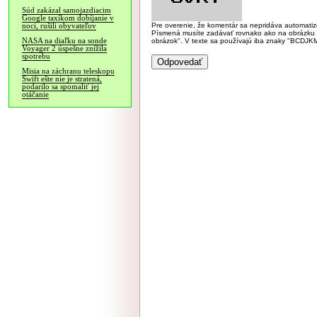
Súd zakázal samojazdiacim
Google taxíkom dobíjanie v
Pre overenie, že komentár sa nepridáva automatizov
noci, rušili obyvateľov
Písmená musíte zadávať rovnako ako na obrázku veľk
NASA na diaľku na sonde
obrázok". V texte sa používajú iba znaky "BC
Voyager 2 úspešne znížila
spotrebu
Misia na záchranu teleskopu
Swift ešte nie je stratená,
podarilo sa spomaliť jej
otáčanie