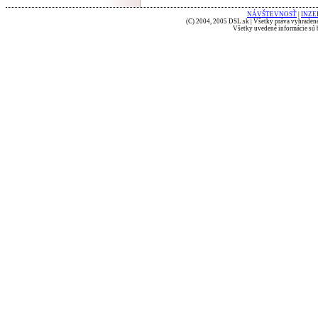
NÁVŠTEVNOSŤ
|
INZE
(C) 2004, 2005 DSL.sk | Všetky práva vyhradené
Všetky uvedené informácie sú b