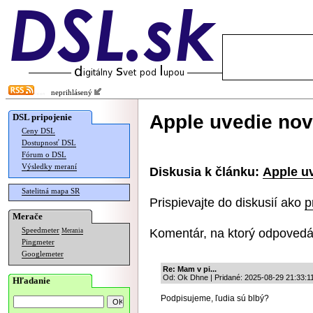
neprihlásený
Apple uvedie nov
DSL pripojenie
Ceny DSL
Dostupnosť DSL
Fórum o DSL
Výsledky meraní
Diskusia k článku:
Apple u
Satelitná mapa SR
Prispievajte do diskusií ako
p
Merače
Komentár, na ktorý odpovedá
Speedmeter
Merania
Pingmeter
Googlemeter
Re: Mam v pi...
Od: Ok Dhne | Pridané: 2025-08-29 21:33:1
Hľadanie
Podpisujeme, ľudia sú blbý?