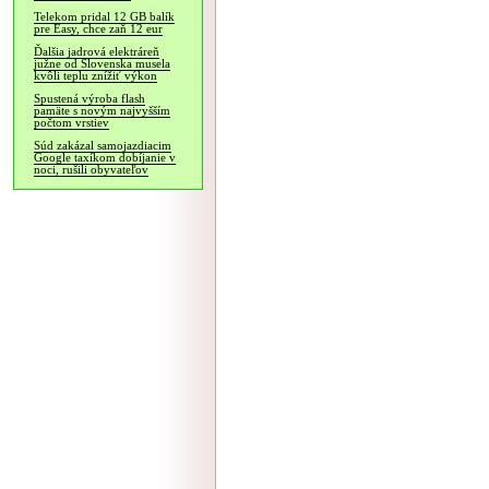
Telekom pridal 12 GB balík
pre Easy, chce zaň 12 eur
Ďalšia jadrová elektráreň
južne od Slovenska musela
kvôli teplu znížiť výkon
Spustená výroba flash
pamäte s novým najvyšším
počtom vrstiev
Súd zakázal samojazdiacim
Google taxíkom dobíjanie v
noci, rušili obyvateľov