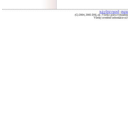
NÁVŠTEVNOSŤ
|
INZE
(C) 2004, 2005 DSL.sk | Všetky práva vyhradené
Všetky uvedené informácie sú b