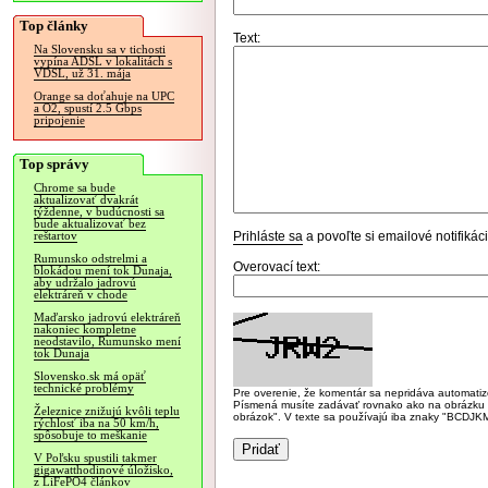
Top články
Text:
Na Slovensku sa v tichosti
vypína ADSL v lokalitách s
VDSL, už 31. mája
Orange sa doťahuje na UPC
a O2, spustí 2.5 Gbps
pripojenie
Top správy
Chrome sa bude
aktualizovať dvakrát
týždenne, v budúcnosti sa
bude aktualizovať bez
Prihláste sa
a povoľte si emailové notifiká
reštartov
Rumunsko odstrelmi a
Overovací text:
blokádou mení tok Dunaja,
aby udržalo jadrovú
elektráreň v chode
Maďarsko jadrovú elektráreň
nakoniec kompletne
neodstavilo, Rumunsko mení
tok Dunaja
Slovensko.sk má opäť
technické problémy
Pre overenie, že komentár sa nepridáva automatizov
Písmená musíte zadávať rovnako ako na obrázku veľk
Železnice znižujú kvôli teplu
obrázok". V texte sa používajú iba znaky "BC
rýchlosť iba na 50 km/h,
spôsobuje to meškanie
V Poľsku spustili takmer
gigawatthodinové úložisko,
z LiFePO4 článkov