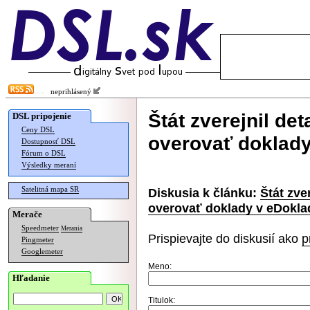
neprihlásený
Štát zverejnil de
DSL pripojenie
Ceny DSL
overovať doklad
Dostupnosť DSL
Fórum o DSL
Výsledky meraní
Satelitná mapa SR
Diskusia k článku:
Štát zve
overovať doklady v eDokla
Merače
Speedmeter
Merania
Prispievajte do diskusií ako
p
Pingmeter
Googlemeter
Meno:
Hľadanie
Titulok: