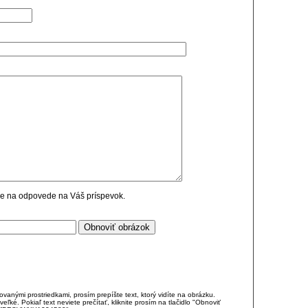
cie na odpovede na Váš príspevok.
anými prostriedkami, prosím prepíšte text, ktorý vidíte na obrázku.
é. Pokiaľ text neviete prečítať, kliknite prosím na tlačidlo "Obnoviť