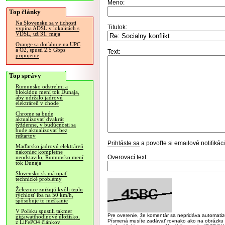
Meno:
Top články
Na Slovensku sa v tichosti
Titulok:
vypína ADSL v lokalitách s
VDSL, už 31. mája
Orange sa doťahuje na UPC
a O2, spustí 2.5 Gbps
Text:
pripojenie
Top správy
Rumunsko odstrelmi a
blokádou mení tok Dunaja,
aby udržalo jadrovú
elektráreň v chode
Chrome sa bude
aktualizovať dvakrát
týždenne, v budúcnosti sa
bude aktualizovať bez
reštartov
Prihláste sa
a povoľte si emailové notifiká
Maďarsko jadrovú elektráreň
nakoniec kompletne
Overovací text:
neodstavilo, Rumunsko mení
tok Dunaja
Slovensko.sk má opäť
technické problémy
Železnice znižujú kvôli teplu
rýchlosť iba na 50 km/h,
spôsobuje to meškanie
V Poľsku spustili takmer
Pre overenie, že komentár sa nepridáva automatizov
gigawatthodinové úložisko,
Písmená musíte zadávať rovnako ako na obrázku veľk
z LiFePO4 článkov