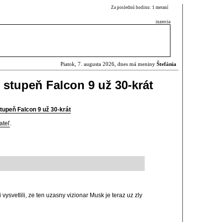
Za poslednú hodinu: 1 meraní
inzercia
Piatok, 7. augusta 2026, dnes má meniny
Štefánia
 stupeň Falcon 9 už 30-krát
tupeň Falcon 9 už 30-krát
ateľ
.
svetlili, ze ten uzasny vizionar Musk je teraz uz zly