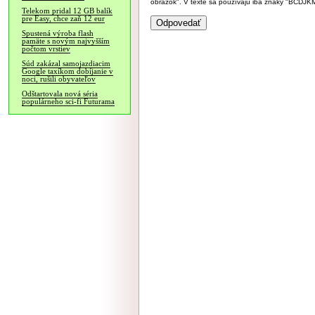
obrázok". V texte sa používajú iba znaky "BC
Telekom pridal 12 GB balík
pre Easy, chce zaň 12 eur
Spustená výroba flash
pamäte s novým najvyšším
počtom vrstiev
Súd zakázal samojazdiacim
Google taxíkom dobíjanie v
noci, rušili obyvateľov
Odštartovala nová séria
populárneho sci-fi Futurama