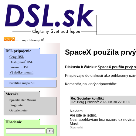
neprihlásený
SpaceX použila prvý
DSL pripojenie
Ceny DSL
Dostupnosť DSL
Diskusia k článku:
SpaceX použila prvý s
Fórum o DSL
Výsledky meraní
Prispievajte do diskusií ako
prihlásený užív
Satelitná mapa SR
Komentár, na ktorý odpovedáte:
Merače
Re: Socialny konflikt
Speedmeter
Merania
Od: Berg | Pridané: 2025-08-30 22:11:02
Pingmeter
Googlemeter
Neviem.
Ale iste je jedno.
Neznapohlaviam bez nazoru uz novinari vy
Hľadanie
Musk.
Odpovedať