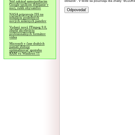
obrázok". V texte sa používajú iba znaky "BC
Súd zakázal samojazdiacim
Google taxíkom dobíjanie v
noci, rušili obyvateľov
NASA pripravuje ISS na
inštaláciu posledných
nových solárnych panelov
Vydaný nový FFmpeg 9.0,
zlepšil akceleráciu
profesionálnych formátov
videa
Microsoft v čase drahých
pamätí sľubuje
optimalizovať spotrebu
RAM vo Windows 11