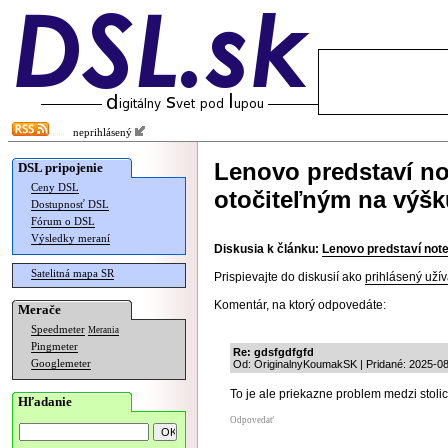
neprihlásený
Lenovo predstaví no
DSL pripojenie
Ceny DSL
otočiteľným na výšk
Dostupnosť DSL
Fórum o DSL
Výsledky meraní
Diskusia k článku:
Lenovo predstaví not
Satelitná mapa SR
Prispievajte do diskusií ako
prihlásený užív
Komentár, na ktorý odpovedáte:
Merače
Speedmeter
Merania
Pingmeter
Re: gdsfgdfgfd
Googlemeter
Od: OriginalnyKoumakSK | Pridané: 2025-08
To je ale priekazne problem medzi stoli
Hľadanie
Odpovedať