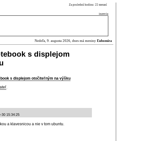
Za poslednú hodinu: 22 meraní
inzercia
Nedeľa, 9. augusta 2026, dnes má meniny
Ľubomíra
tebook s displejom
u
ebook s displejom otočiteľným na výšku
ateľ
.
-30 15:34:25
ckou a klavesnicou a nie v tom ubuntu.