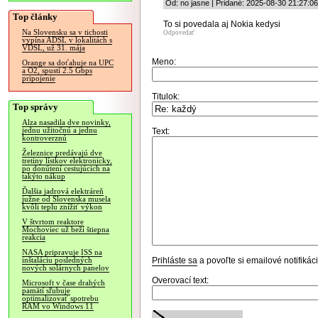
Od: no jasne | Pridané: 2025-08-30 21:27:06
Top články
To si povedala aj Nokia kedysi
Na Slovensku sa v tichosti
Odpovedať
vypína ADSL v lokalitách s
VDSL, už 31. mája
Meno:
Orange sa doťahuje na UPC
a O2, spustí 2.5 Gbps
pripojenie
Titulok:
Top správy
Alza nasadila dve novinky,
jednu užitočnú a jednu
Text:
kontroverznú
Železnice predávajú dve
tretiny lístkov elektronicky,
po donútení cestujúcich na
takýto nákup
Ďalšia jadrová elektráreň
južne od Slovenska musela
kvôli teplu znížiť výkon
V štvrtom reaktore
Mochoviec už beží štiepna
reakcia
NASA pripravuje ISS na
Prihláste sa
a povoľte si emailové notifiká
inštaláciu posledných
nových solárnych panelov
Overovací text:
Microsoft v čase drahých
pamätí sľubuje
optimalizovať spotrebu
RAM vo Windows 11