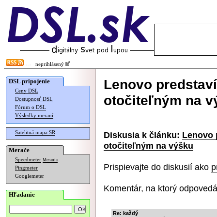
neprihlásený
Lenovo predstaví
DSL pripojenie
Ceny DSL
otočiteľným na v
Dostupnosť DSL
Fórum o DSL
Výsledky meraní
Satelitná mapa SR
Diskusia k článku:
Lenovo 
otočiteľným na výšku
Merače
Speedmeter
Merania
Prispievajte do diskusií ako
p
Pingmeter
Googlemeter
Komentár, na ktorý odpovedá
Hľadanie
Re: každý