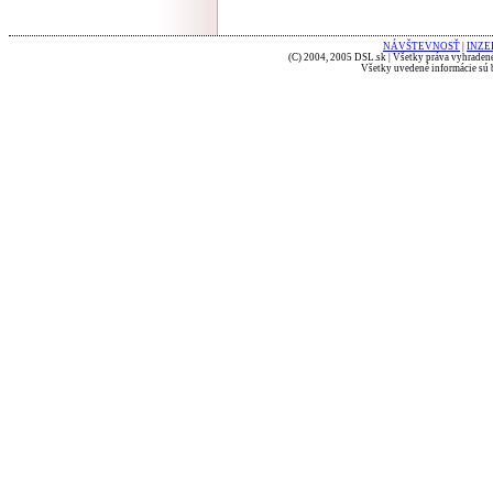
NÁVŠTEVNOSŤ
|
INZE
(C) 2004, 2005 DSL.sk | Všetky práva vyhradené
Všetky uvedené informácie sú b