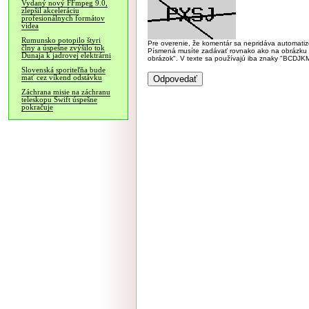
Vydaný nový FFmpeg 9.0,
zlepšil akceleráciu
profesionálnych formátov
videa
Rumunsko potopilo štyri
Pre overenie, že komentár sa nepridáva automatizov
člny a úspešne zvýšilo tok
Písmená musíte zadávať rovnako ako na obrázku veľk
Dunaja k jadrovej elektrárni
obrázok". V texte sa používajú iba znaky "BC
Slovenská sporiteľňa bude
mať cez víkend odstávku
Záchrana misie na záchranu
teleskopu Swift úspešne
pokračuje