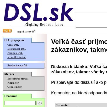
neprihlásený
Veľká časť príjmo
DSL pripojenie
Ceny DSL
zákazníkov, takm
Dostupnosť DSL
Fórum o DSL
Výsledky meraní
Satelitná mapa SR
Diskusia k článku:
Veľká ča
zákazníkov, takmer všetky 
Merače
Speedmeter
Merania
Prispievajte do diskusií ako
p
Pingmeter
Googlemeter
Komentár, na ktorý odpovedá
Hľadanie
Re: wintel