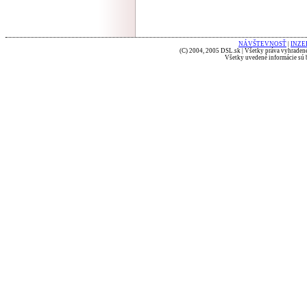
NÁVŠTEVNOSŤ
|
INZE
(C) 2004, 2005 DSL.sk | Všetky práva vyhradené
Všetky uvedené informácie sú b