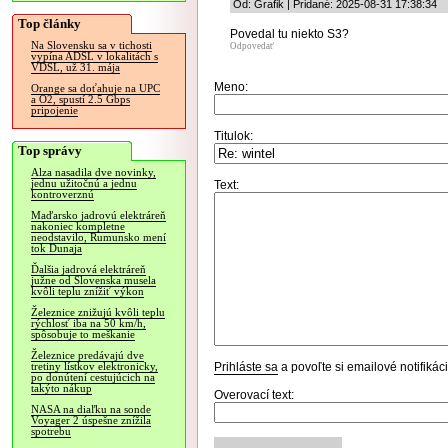
Od: Grafik | Pridané: 2025-08-31 17:38:34
Top články
Povedal tu niekto S3?
Na Slovensku sa v tichosti
Odpovedať
vypína ADSL v lokalitách s
VDSL, už 31. mája
Meno:
Orange sa doťahuje na UPC
a O2, spustí 2.5 Gbps
pripojenie
Titulok:
Top správy
Alza nasadila dve novinky,
jednu užitočnú a jednu
Text:
kontroverznú
Maďarsko jadrovú elektráreň
nakoniec kompletne
neodstavilo, Rumunsko mení
tok Dunaja
Ďalšia jadrová elektráreň
južne od Slovenska musela
kvôli teplu znížiť výkon
Železnice znižujú kvôli teplu
rýchlosť iba na 50 km/h,
spôsobuje to meškanie
Železnice predávajú dve
Prihláste sa
a povoľte si emailové notifiká
tretiny lístkov elektronicky,
po donútení cestujúcich na
takýto nákup
Overovací text:
NASA na diaľku na sonde
Voyager 2 úspešne znížila
spotrebu