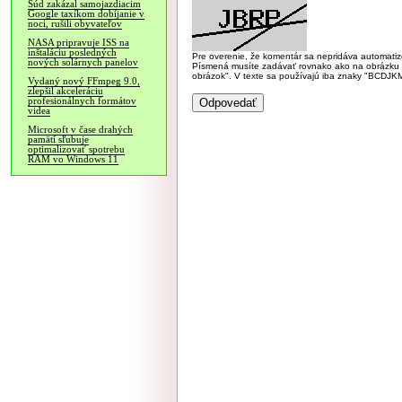
Súd zakázal samojazdiacim
Google taxíkom dobíjanie v
noci, rušili obyvateľov
NASA pripravuje ISS na
inštaláciu posledných
Pre overenie, že komentár sa nepridáva automatizov
nových solárnych panelov
Písmená musíte zadávať rovnako ako na obrázku veľk
obrázok". V texte sa používajú iba znaky "BC
Vydaný nový FFmpeg 9.0,
zlepšil akceleráciu
profesionálnych formátov
videa
Microsoft v čase drahých
pamätí sľubuje
optimalizovať spotrebu
RAM vo Windows 11