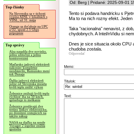
Od: Berg | Pridané: 2025-09-01 1
Top články
Tento si podava handricku s Pjet
Na Slovensku sa v tichosti
vypína ADSL v lokalitách s
Ma to na nich rozny efekt. Jeden n
VDSL, už 31. mája
Orange sa doťahuje na UPC
Taka "racionalna" nenavist, z do
a O2, spustí 2.5 Gbps
chydobnych. A Intel/nVidiu si nemo
pripojenie
Dnes je sice situacia okolo CPU 
Top správy
chudoba zostala.
Alza nasadila dve novinky,
Odpovedať
jednu užitočnú a jednu
kontroverznú
Maďarsko jadrovú elektráreň
Meno:
nakoniec kompletne
neodstavilo, Rumunsko mení
tok Dunaja
Ďalšia jadrová elektráreň
Titulok:
južne od Slovenska musela
kvôli teplu znížiť výkon
Železnice znižujú kvôli teplu
Text:
rýchlosť iba na 50 km/h,
spôsobuje to meškanie
Železnice predávajú dve
tretiny lístkov elektronicky,
po donútení cestujúcich na
takýto nákup
NASA na diaľku na sonde
Voyager 2 úspešne znížila
spotrebu