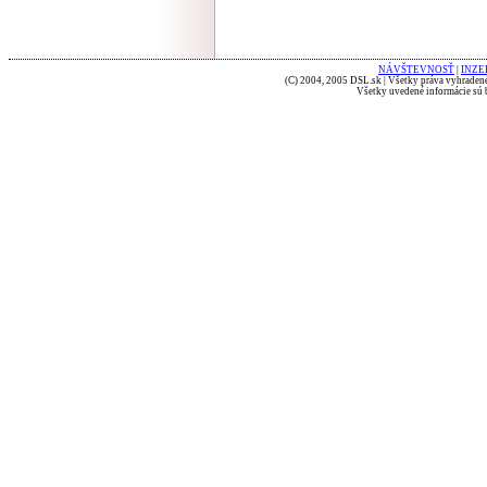
NÁVŠTEVNOSŤ
|
INZE
(C) 2004, 2005 DSL.sk | Všetky práva vyhradené
Všetky uvedené informácie sú b