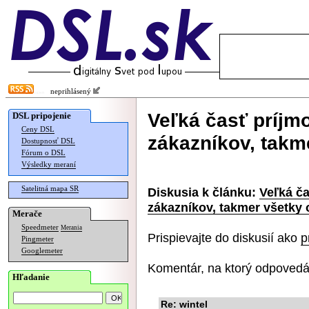
neprihlásený
Veľká časť príjmo
DSL pripojenie
Ceny DSL
zákazníkov, takm
Dostupnosť DSL
Fórum o DSL
Výsledky meraní
Satelitná mapa SR
Diskusia k článku:
Veľká ča
zákazníkov, takmer všetky 
Merače
Speedmeter
Merania
Prispievajte do diskusií ako
p
Pingmeter
Googlemeter
Komentár, na ktorý odpovedá
Hľadanie
Re: wintel