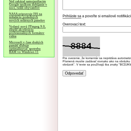
Súd zakázal samojazdiacim
Google taxíkom dobíjanie v
noci, rušili obyvateľov
NASA pripravuje ISS na
Prihláste sa
a povoľte si emailové notifiká
inštaláciu posledných
nových solárnych panelov
Overovací text:
Vydaný nový FFmpeg 9.0,
zlepšil akceleráciu
profesionálnych formátov
videa
Microsoft v čase drahých
pamätí sľubuje
optimalizovať spotrebu
RAM vo Windows 11
Pre overenie, že komentár sa nepridáva automatizov
Písmená musíte zadávať rovnako ako na obrázku veľk
obrázok". V texte sa používajú iba znaky "BC