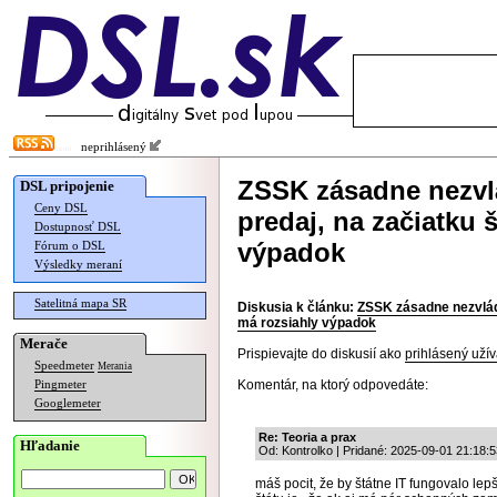
neprihlásený
ZSSK zásadne nezvl
DSL pripojenie
Ceny DSL
predaj, na začiatku 
Dostupnosť DSL
výpadok
Fórum o DSL
Výsledky meraní
Satelitná mapa SR
Diskusia k článku:
ZSSK zásadne nezvláda
má rozsiahly výpadok
Merače
Prispievajte do diskusií ako
prihlásený užív
Speedmeter
Merania
Komentár, na ktorý odpovedáte:
Pingmeter
Googlemeter
Re: Teoria a prax
Hľadanie
Od: Kontrolko | Pridané: 2025-09-01 21:18:5
máš pocit, že by štátne IT fungovalo lep