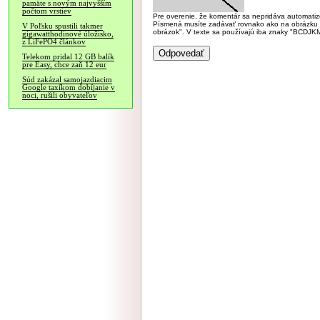
pamäte s novým najvyšším
počtom vrstiev
Pre overenie, že komentár sa nepridáva automatizov
Písmená musíte zadávať rovnako ako na obrázku veľk
V Poľsku spustili takmer
obrázok". V texte sa používajú iba znaky "BC
gigawatthodinové úložisko,
z LiFePO4 článkov
Telekom pridal 12 GB balík
pre Easy, chce zaň 12 eur
Súd zakázal samojazdiacim
Google taxíkom dobíjanie v
noci, rušili obyvateľov