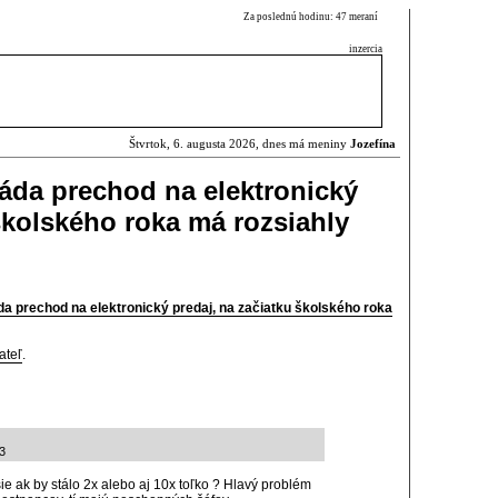
Za poslednú hodinu: 47 meraní
inzercia
Štvrtok, 6. augusta 2026, dnes má meniny
Jozefína
áda prechod na elektronický
školského roka má rozsiahly
 prechod na elektronický predaj, na začiatku školského roka
ateľ
.
3
šie ak by stálo 2x alebo aj 10x toľko ? Hlavý problém