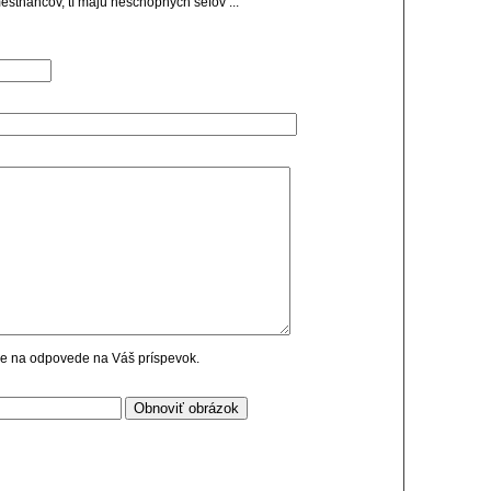
estnancov, tí majú neschopných šéfov ...
cie na odpovede na Váš príspevok.