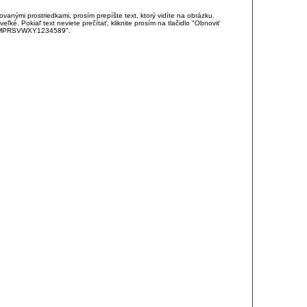
anými prostriedkami, prosím prepíšte text, ktorý vidíte na obrázku.
é. Pokiaľ text neviete prečítať, kliknite prosím na tlačidlo "Obnoviť
DJKMPRSVWXY1234589".