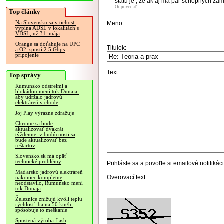
štátu je , že ak aj má pár schopných zam
Odpovedať
Top články
Na Slovensku sa v tichosti
Meno:
vypína ADSL v lokalitách s
VDSL, už 31. mája
Orange sa doťahuje na UPC
Titulok:
a O2, spustí 2.5 Gbps
pripojenie
Text:
Top správy
Rumunsko odstrelmi a
blokádou mení tok Dunaja,
aby udržalo jadrovú
elektráreň v chode
Joj Play výrazne zdražuje
Chrome sa bude
aktualizovať dvakrát
týždenne, v budúcnosti sa
bude aktualizovať bez
reštartov
Slovensko.sk má opäť
technické problémy
Prihláste sa
a povoľte si emailové notifiká
Maďarsko jadrovú elektráreň
Overovací text:
nakoniec kompletne
neodstavilo, Rumunsko mení
tok Dunaja
Železnice znižujú kvôli teplu
rýchlosť iba na 50 km/h,
spôsobuje to meškanie
Spustená výroba flash