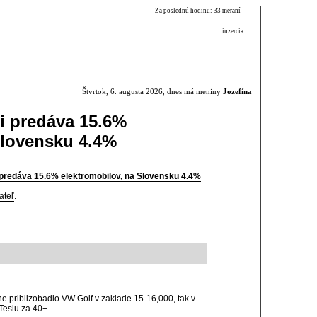
Za poslednú hodinu: 33 meraní
inzercia
Štvrtok, 6. augusta 2026, dnes má meniny
Jozefína
i predáva 15.6%
Slovensku 4.4%
 predáva 15.6% elektromobilov, na Slovensku 4.4%
ateľ
.
e priblizobadlo VW Golf v zaklade 15-16,000, tak v
Teslu za 40+.