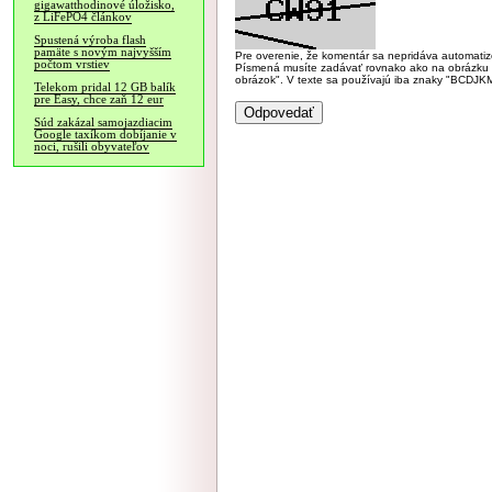
gigawatthodinové úložisko,
z LiFePO4 článkov
Spustená výroba flash
pamäte s novým najvyšším
Pre overenie, že komentár sa nepridáva automatizov
počtom vrstiev
Písmená musíte zadávať rovnako ako na obrázku veľk
obrázok". V texte sa používajú iba znaky "BC
Telekom pridal 12 GB balík
pre Easy, chce zaň 12 eur
Súd zakázal samojazdiacim
Google taxíkom dobíjanie v
noci, rušili obyvateľov