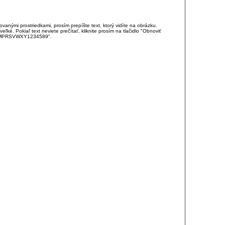
anými prostriedkami, prosím prepíšte text, ktorý vidíte na obrázku.
é. Pokiaľ text neviete prečítať, kliknite prosím na tlačidlo "Obnoviť
DJKMPRSVWXY1234589".