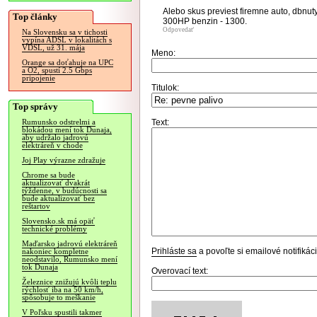
Alebo skus previest firemne auto, dbnuty 
Top články
300HP benzin - 1300.
Odpovedať
Na Slovensku sa v tichosti
vypína ADSL v lokalitách s
VDSL, už 31. mája
Meno:
Orange sa doťahuje na UPC
a O2, spustí 2.5 Gbps
pripojenie
Titulok:
Top správy
Text:
Rumunsko odstrelmi a
blokádou mení tok Dunaja,
aby udržalo jadrovú
elektráreň v chode
Joj Play výrazne zdražuje
Chrome sa bude
aktualizovať dvakrát
týždenne, v budúcnosti sa
bude aktualizovať bez
reštartov
Slovensko.sk má opäť
technické problémy
Maďarsko jadrovú elektráreň
Prihláste sa
a povoľte si emailové notifiká
nakoniec kompletne
neodstavilo, Rumunsko mení
tok Dunaja
Overovací text:
Železnice znižujú kvôli teplu
rýchlosť iba na 50 km/h,
spôsobuje to meškanie
V Poľsku spustili takmer