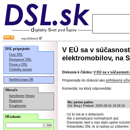
neprihlásený
V EÚ sa v súčasnost
DSL pripojenie
Ceny DSL
elektromobilov, na 
Dostupnosť DSL
Fórum o DSL
Výsledky meraní
Diskusia k článku:
V EÚ sa v súčasnosti
Satelitná mapa SR
Prispievajte do diskusií ako
prihlásený užív
Komentár, na ktorý odpovedáte:
Merače
Speedmeter
Merania
Pingmeter
Re: pevne palivo
Googlemeter
Od: Berg | Pridané: 2025-09-01 18:28:18
Uz to nie je o dotaciach.
Hľadanie
Ale o penalizacii normalnych aut.
Davnejsie, ked u nas stalo uplne rozumn
Holandsku 35k, to si radsej uz zoberies 