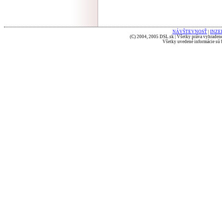
NÁVŠTEVNOSŤ
|
INZE
(C) 2004, 2005 DSL.sk | Všetky práva vyhradené
Všetky uvedené informácie sú b