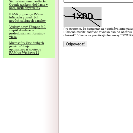
Súd zakázal samojazdiacim
Google taxíkom dobíjanie v
noci, rušili obyvateľov
NASA pripravuje ISS na
inštaláciu posledných
nových solárnych panelov
Vydaný nový FFmpeg 9.0,
Pre overenie, že komentár sa nepridáva automatizov
zlepšil akceleráciu
Písmená musíte zadávať rovnako ako na obrázku veľk
profesionálnych formátov
obrázok". V texte sa používajú iba znaky "BC
videa
Microsoft v čase drahých
pamätí sľubuje
optimalizovať spotrebu
RAM vo Windows 11