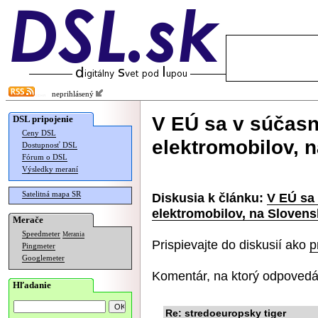
neprihlásený
V EÚ sa v súčasn
DSL pripojenie
Ceny DSL
elektromobilov, 
Dostupnosť DSL
Fórum o DSL
Výsledky meraní
Satelitná mapa SR
Diskusia k článku:
V EÚ sa
elektromobilov, na Sloven
Merače
Speedmeter
Merania
Prispievajte do diskusií ako
p
Pingmeter
Googlemeter
Komentár, na ktorý odpovedá
Hľadanie
Re: stredoeuropsky tiger