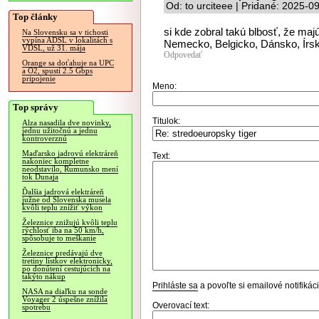
Od: to urciteee | Pridané: 2025-0
Top články
si kde zobral takú blbosť, že maj
Na Slovensku sa v tichosti
vypína ADSL v lokalitách s
Nemecko, Belgicko, Dánsko, Írsk
VDSL, už 31. mája
Odpovedať
Orange sa doťahuje na UPC
a O2, spustí 2.5 Gbps
pripojenie
Meno:
Top správy
Titulok:
Alza nasadila dve novinky,
jednu užitočnú a jednu
kontroverznú
Maďarsko jadrovú elektráreň
Text:
nakoniec kompletne
neodstavilo, Rumunsko mení
tok Dunaja
Ďalšia jadrová elektráreň
južne od Slovenska musela
kvôli teplu znížiť výkon
Železnice znižujú kvôli teplu
rýchlosť iba na 50 km/h,
spôsobuje to meškanie
Železnice predávajú dve
tretiny lístkov elektronicky,
po donútení cestujúcich na
takýto nákup
Prihláste sa
a povoľte si emailové notifiká
NASA na diaľku na sonde
Voyager 2 úspešne znížila
Overovací text:
spotrebu